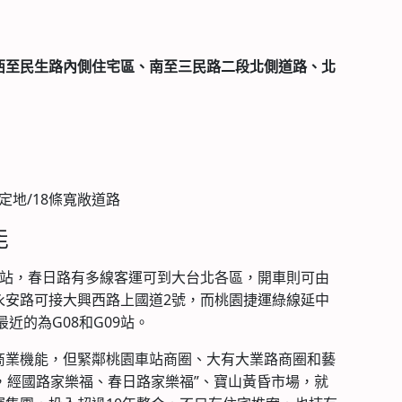
西至民生路內側住宅區、南至三民路二段北側道路、北
定地/18條寬敞道路
能
車站，春日路有多線客運可到大台北各區，開車則可由
永安路可接大興西路上國道2號，而桃園捷運綠線延中
近的為G08和G09站。
商業機能，但緊鄰桃園車站商圈、大有大業路商圈和藝
，經國路家樂福、春日路家樂福”、寶山黃昏市場，就