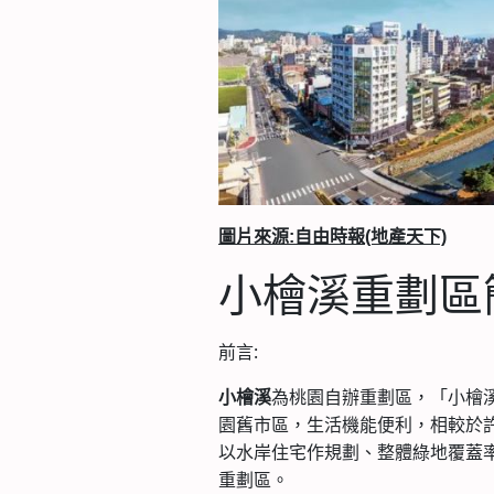
圖片來源:自由時報(地產天下)
小檜溪重劃區
前言:
為桃園自辦重劃區，「小檜溪
小檜溪
園舊市區，生活機能便利，相較於
以水岸住宅作規劃、整體綠地覆蓋
重劃區。