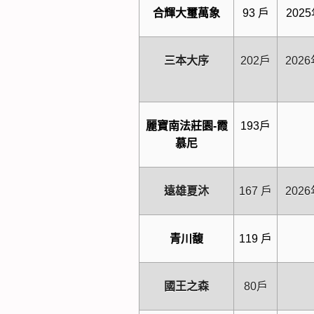
合輝大璽萬象
93 戶
2025
三本大序
202戶
202
麗寶南法莊園-
霞
193戶
慕尼
遠雄夏沐
167 戶
202
青川馥
119 戶
國王之森
80戶