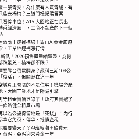
樣一張青安，為什麼有人買青埔、有
只能去楊梅？三道門檻揭曉答案
只看停車位！A15 大園站正在長出
轉乘經濟圈」，工商不動產的下一個
點
達效應＋捷運棕線！龜山AI黃金廊道
形，工業地迎補漲行情
年新低！2026預售屋量縮盤整，為何
部跌最兇、楠梓卻不跌？
潭要靠台積電翻身？龍科三期104公
「復活」，但關鍵在這一年
空城真正會漲的不是住宅！機場旁產
地、大園工業地才是隱藏引擎
再等租金實價登錄了！政府其實選了
一條路健全租屋市場
再以為公設保留地是「死錢」！內行
都拿它免稅、傳承、抵遺產稅
泥股要變天了？AI建廠潮＋碳費元
，台泥、亞泥迎來黃金十年