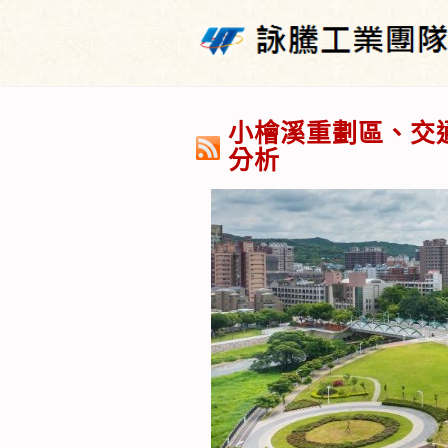
小檜溪重劃區、交
分析