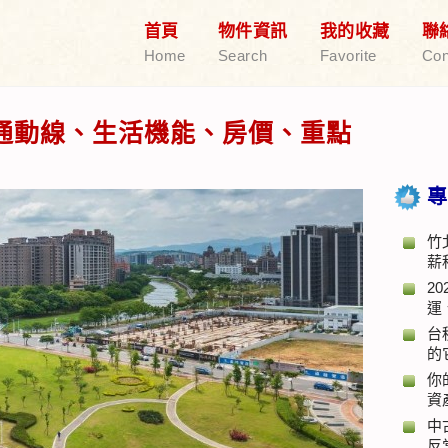
首頁
物件資訊
我的收藏
聯
Home
Search
Favorite
Con
通動線、生活機能、房價、重點
專
竹
薪
2
運
台
的
你
資
中
反