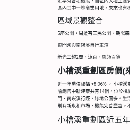
近享有各項機能，而區內大地主麗
區內其中一塊商業用地，未來也有
區域景觀整合
5座公園，周遭有三民公園、朝陽
東門溪與南崁溪自行車道
新光三越2間、遠百、統領百貨
小檜溪重劃區房價
(
近一年房價漲幅 +8.06% ， 小
前銷售中新建案共有14個。位於
門、南崁溪行經，綠地公園多。生
則有新永和市場，機能完善豐富。
小檜溪重劃區近五年