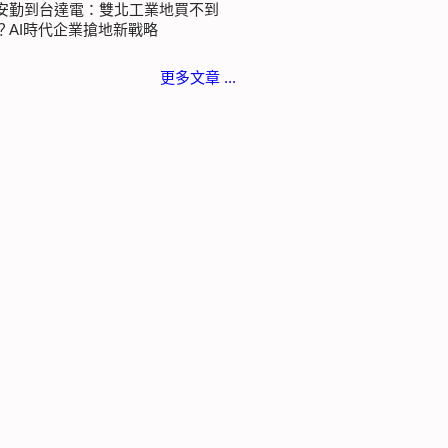
安勤到台達電：雙北工業地買不到
？AI時代企業搶地新戰略
更多文章 ...