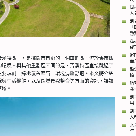
同
人
別
「
熱
輝
成
8
青溪特區」，是桃園市自辦的一個重劃區，位於舊市區
南
的環境。與其他重劃區不同的是，青溪特區直接跳過了
龍
主要規劃，綠地覆蓋率高，環境清幽舒適。本文將介紹
頃
線與生活機能，以及區域景觀整合等方面的資訊，讓讀
航
區域。
業
別
另
別
人
水
年