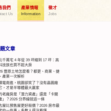
絡我們
產業情報
徵才
tact Us
Information
Jobs
題文章
北千萬宅 4 年從 39 坪縮到 17 坪：高
科技族也買不起大房
026 豐原土地怎麼看？都更、商業、捷
、產業一次解析
積電南進，桃園卻笑了？沒有晶圓廠
它，才是半導體最大贏家
的老廠房是「潛力資產」還是「卡關
產」？2026 分界線就這一條
古屋比預售屋更好殺價？2026 房市最
常的一件事，多數人還沒看懂