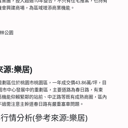
寶集團，投入超過10年整合，不只有住宅推案，也持有
機會興建商場，為區域增添商業機能。
森林公園
來源
:
樂居
)
檜溪重劃區位於桃園市桃園區，一年成交價43.86萬/坪，目
桃園市中心發展中的重劃區，主要道路為春日路，有東
活機能仰賴緊鄰的站前、中正路等既有成熟商圈，區內
不過需注意主幹道春日路有嚴重塞車問題。
行情分析(參考來源:樂居)