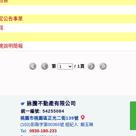
目表
定公告事業
程
覽說明簡報
第
/ 1頁
詠騰不動產有限公司
統一編號: 54255084
桃園市桃園區正光二街139號
(102)彰縣字第00365號 經紀人: 賴玉琳
Tel:
0930-180-233