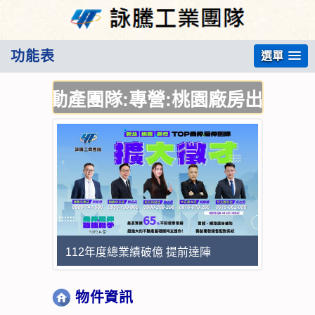
功能表
選單
不動產團隊:專營:桃園廠房出售,桃園廠
112年度總業績破億 提前達陣
物件資訊