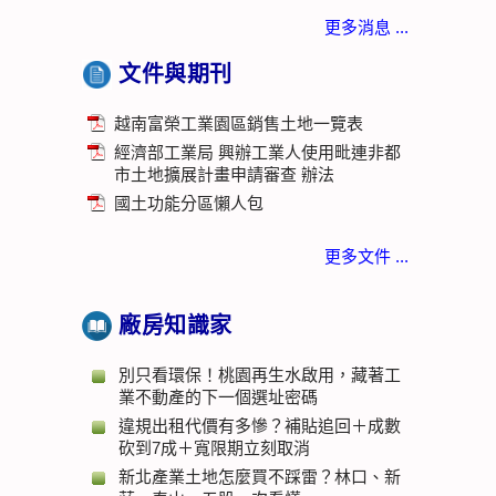
更多消息 ...
文件與期刊
越南富榮工業園區銷售土地一覽表
經濟部工業局 興辦工業人使用毗連非都
市土地擴展計畫申請審查 辦法
國土功能分區懶人包
更多文件 ...
廠房知識家
別只看環保！桃園再生水啟用，藏著工
業不動產的下一個選址密碼
違規出租代價有多慘？補貼追回＋成數
砍到7成＋寬限期立刻取消
新北產業土地怎麼買不踩雷？林口、新