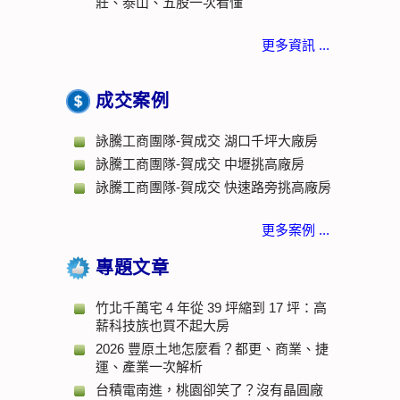
莊、泰山、五股一次看懂
更多資訊 ...
成交案例
詠騰工商團隊-賀成交 湖口千坪大廠房
詠騰工商團隊-賀成交 中壢挑高廠房
詠騰工商團隊-賀成交 快速路旁挑高廠房
更多案例 ...
專題文章
竹北千萬宅 4 年從 39 坪縮到 17 坪：高
薪科技族也買不起大房
2026 豐原土地怎麼看？都更、商業、捷
運、產業一次解析
台積電南進，桃園卻笑了？沒有晶圓廠