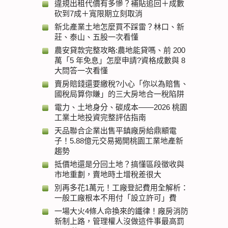
違規出租代價有多慘？補貼追回＋成數
砍到7成＋寬限期立刻取消
新北產業土地怎麼買不踩雷？林口、新
莊、泰山、五股一次看懂
農安貸款完整攻略:農地能貸嗎、前 200
萬「5 年免息」怎麼申請?資格成數與 8
大問答一次看懂
賣房賠錢還要繳稅?小心「你以為賠售、
國稅局算你賺」的三大房地合一稅陷阱
電力、土地身分、碳成本——2026 桃園
工業土地投資完整評估指南
天品聯合企業出售平鎮廠房給鼎顓電
子！5.88億元交易揭開桃園工業地產新
趨勢
抵價地還是分回土地？搞懂區段徵收與
市地重劃，賣地時土增稅差很大
別再多花1萬元！工廠登記費用全解析：
一般工廠根本不用付「設立許可」費
一場大火4條人命換來的鐵律！廠房消防
新制上路，管理權人沒做這件事最高罰