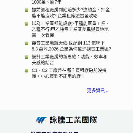
1000萬、關7年
提前退租廠房到底賠多少?違約金、押金
能不能沒收? 企業租廠避雷全攻略
以為工業區都能設廠?甲種能蓋重工業、
乙種不行!甲乙特零工業區差異與買地地
雷一次看懂
觀音工業地飆天價!世紀鋼 113 億吃下
8.3 萬坪,2026 企業為何搶進觀音工業區?
設計工業廠房的新思維：功能、效率和
美感的結合
C1、C2 工廠差在哪？買租廠房前沒搞
懂，小心買到不能用的廠！
更多資訊 ...