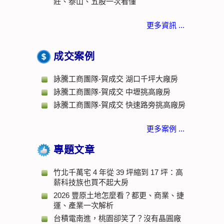
莊、泰山、五股一次看懂
更多資訊 ...
成交案例
詠騰工商團隊-賀成交 湖口千坪大廠房
詠騰工商團隊-賀成交 中壢挑高廠房
詠騰工商團隊-賀成交 快速路旁挑高廠房
更多案例 ...
專題文章
竹北千萬宅 4 年從 39 坪縮到 17 坪：高
薪科技族也買不起大房
2026 豐原土地怎麼看？都更、商業、捷
運、產業一次解析
台積電南進，桃園卻笑了？沒有晶圓廠