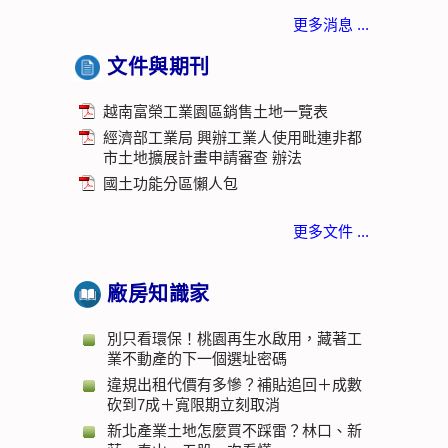
更多消息 ...
文件與期刊
越南富榮工業園區銷售土地一覽表
經濟部工業局 興辦工業人使用毗連非都
市土地擴展計畫申請審查 辦法
國土功能分區懶人包
更多文件 ...
廠房知識家
別只看環保！桃園再生水啟用，藏著工
業不動產的下一個選址密碼
違規出租代價有多慘？補貼追回＋成數
砍到7成＋寬限期立刻取消
新北產業土地怎麼買不踩雷？林口、新