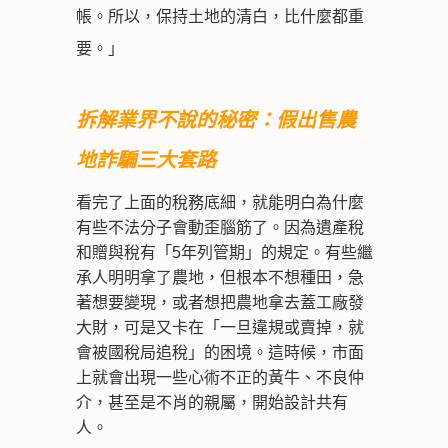
帳。所以，保持土地的清白，比什麼都重
要。」
拆解業界不說的秘密：假出售農
地詐騙三大套路
看完了上面的稅務底細，就能明白為什麼
有些不法分子會動歪腦筋了。因為遺產稅
和贈與稅有「5年列管期」的規定。有些繼
承人明明拿了農地，但根本不想種田，急
著想要變現，或者想把農地拿去蓋工廠發
大財，可是又卡在「一旦違規或賣掉，就
會被國稅局追稅」的困境。這時候，市面
上就會出現一些心術不正的黃牛、不良仲
介，甚至是不肖的親屬，開始設計共有
人。