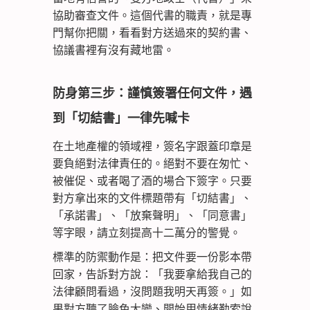
協助審查文件。這個代書的職責，就是專
門幫你把關，看看對方送過來的契約書、
協議書裡有沒有藏地雷。
防身第三步：謹慎簽署任何文件，遇
到「切結書」一律先喊卡
在土地產權的領域裡，簽名字跟蓋印章是
要負絕對法律責任的。絕對不要在匆忙、
被催促、或者喝了酒的場合下簽字。只要
對方拿出來的文件標題帶有「切結書」、
「承諾書」、「放棄聲明」、「同意書」
等字眼，請立刻提高十二萬分的警覺。
標準的防禦動作是：把文件要一份影本帶
回家，告訴對方說：「我要拿給我自己的
法律顧問看過，沒問題我明天再簽。」如
果對方聽了臉色大變、開始用情緒勒索說