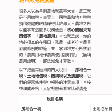
稅目的免稅關鍵
很多人以為拿到農地就萬事大吉，反正就
是不用繳稅。事實上，國稅局和地方稅稅
捐稽徵處的眼睛睜得比誰都大。農地之所
以能享有這麼多稅務優惠，
核心關鍵只有
四個字：「農地農用」
。也就是說，你的
地必須真的在種田、務農，或者符合農業
發展條例的規範，並且拿到地方公所核發
的「農業用地作農業使用證明書」（簡稱
農用證明），那些減免才算數。
以下把最常碰到的四大稅目——
房地合一
稅、土地增值稅、贈與稅以及遺產稅
，它
們的優惠條件與申報時的注意事項，直接
整理成表格，大家對照著看會比較清楚：
稅目名稱
房地合一稅
土地必須符