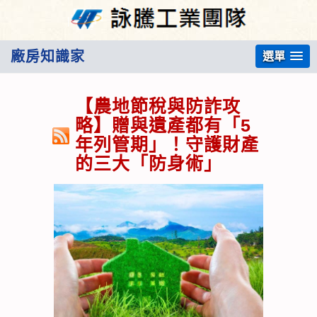
廠房知識家
選單
【農地節稅與防詐攻
略】贈與遺產都有「5
年列管期」！守護財產
的三大「防身術」