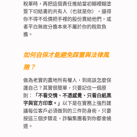
稅單時，再把這個責任推給當初糊裡糊塗
簽下切結書的共有人（也就是你），逼得
你不得不低價把手裡的股份賣給他們，或
者平白無故分擔本來不屬於你的稅款負
擔。
如何自保才能避免踩雷與法律風
險？
做為老實的農地所有權人，到底該怎麼保
護自己？其實很簡單，只要記住一個原
則：
「不看交情、不憑感覺、只看白紙黑
字與官方印章。」
以下是在實務上強烈建
議每位客戶必須做到的三件防身術，只要
按這三個步驟走，詐騙集團看到你都會繞
道。