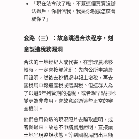
「現在法令改了啦，不簽這個買賣沒辦
法過戶，你相信我，我是你親戚怎麼會
騙你？」
套路（三）：故意跳過合法程序，刻
意製造稅務漏洞
合法的土地經紀人或代書，在辦理農地移
轉時，一定會按部就班：先向公所申請農
用證明，然後去稅捐處申報土增稅，再去
國稅局申報遺產稅或贈與稅。但這群人為
了逃避5年列管期的追稅，或者想早點把地
變更為非農用，會故意跳過這些正常的審
查機制。
他們會用偽造的現況照片去騙取證明，或
者倒過來，故意不申請農用證明，直接讓
土地呈現違規狀態。等到國稅局開出巨額