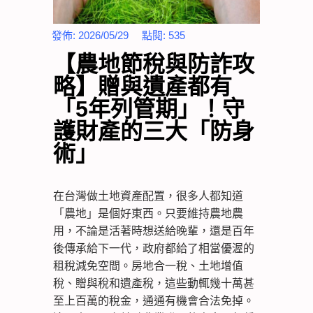
發佈:
2026/05/29
點閱:
535
【農地節稅與防詐攻
略】贈與遺產都有
「5年列管期」！守
護財產的三大「防身
術」
在台灣做土地資產配置，很多人都知道
「農地」是個好東西。只要維持農地農
用，不論是活著時想送給晚輩，還是百年
後傳承給下一代，政府都給了相當優渥的
租稅減免空間。房地合一稅、土地增值
稅、贈與稅和遺產稅，這些動輒幾十萬甚
至上百萬的稅金，通通有機會合法免掉。