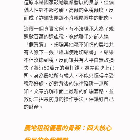
這原本是國家鼓勵農業發展的良意，但偏
偏人性經不起考驗，高額的免稅額度，反
而成了詐騙集團跟不肖親屬眼中的肥肉。
流傳一個真實案例，有不法繼承人為了規
避數百萬的遺產稅，竟然聯手外部人搞
「假買賣」，拐騙其他毫不知情的農地共
有人簽下一張「違規使用切結書」。結果
不但沒節到稅，反而讓共有人平白無故損
失了將近50萬元的冤枉錢，還差點吃上官
司。身為農地所有權人，不能只懂得享受
稅務好處，卻對背後的法律陷阱一無所
知。文章拆解市面上最新的詐騙套路，並
教你三招最防身的操作手法，保護好自己
的財產。
農地租稅優惠的骨架：四大核心