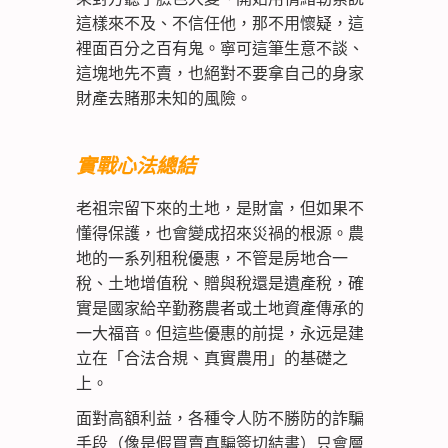
這樣來不及、不信任他，那不用懷疑，這
裡面百分之百有鬼。寧可這筆生意不談、
這塊地先不賣，也絕對不要拿自己的身家
財產去賭那未知的風險。
實戰心法總結
老祖宗留下來的土地，是財富，但如果不
懂得保護，也會變成招來災禍的根源。農
地的一系列租稅優惠，不管是房地合一
稅、土地增值稅、贈與稅還是遺產稅，確
實是國家給辛勤務農者或土地資產傳承的
一大福音。但這些優惠的前提，永远是建
立在「合法合規、真實農用」的基礎之
上。
面對高額利益，各種令人防不勝防的詐騙
手段（像是假買賣真騙簽切結書）只會層