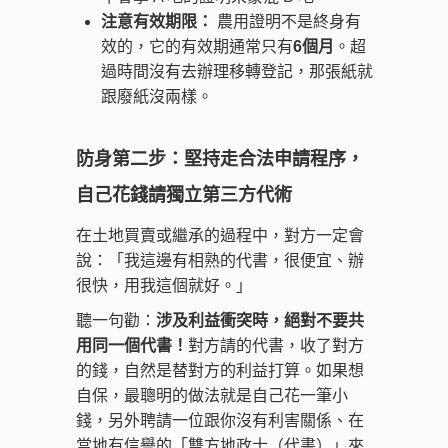
注意有效期限：
農用證明不是終身有
效的，它的有效期通常只有
6個月
。超
過時間沒有去辦理移轉登記，那張紙就
跟廢紙沒兩樣。
防身第二步：堅持走合法申請程序，
自己花錢請獨立第三方代術
在土地買賣或繼承的過程中，對方一定會
說：「我這邊有相熟的代書，很便宜、辦
很快，用我這個就好。」
聽一句勸：
涉及利益衝突時，絕對不要共
用同一個代書！
對方請的代書，收了對方
的錢，自然是替對方的利益打算。如果想
自保，最聰明的做法就是自己花一筆小
錢，另外聘請一位跟你沒有利害關係、在
當地有信譽的「雙方地政士（代書）」來