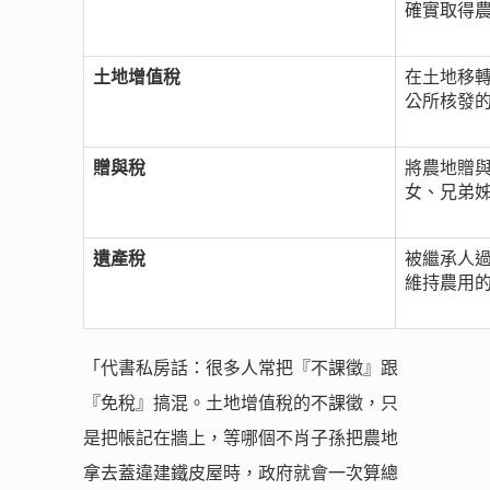
確實取得
土地增值稅
在土地移
公所核發
贈與稅
將農地贈與
女、兄弟
遺產稅
被繼承人
維持農用
「代書私房話：很多人常把『不課徵』跟
『免稅』搞混。土地增值稅的不課徵，只
是把帳記在牆上，等哪個不肖子孫把農地
拿去蓋違建鐵皮屋時，政府就會一次算總