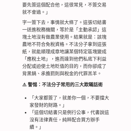
要先簽這個配合他，這很常見，不簽交易
就不會過。」
字一簽下去，事情就大條了。這張切結書
一送進稅務機關，等於是「主動承認」這
塊土地沒有做農業使用。結果就是：該塊
農地不符合免稅資格。不法分子拿到這張
紙，就能順理成章地讓某個特定區塊變成
「應稅土地」，進而達到他們私底下利益
分配或迫使土地貶值的目的，而你卻成了
背黑鍋、承擔罰則與稅金的代罪羔羊。
⚠️ 警惕：不法分子常用的三大欺瞞話術
「大家都簽了，就差你一個，不要擋大
家發財的財路。」
「這個切結書只是例行公事，代書說這
沒有法律責任，純粹配合買方辦手
續。」