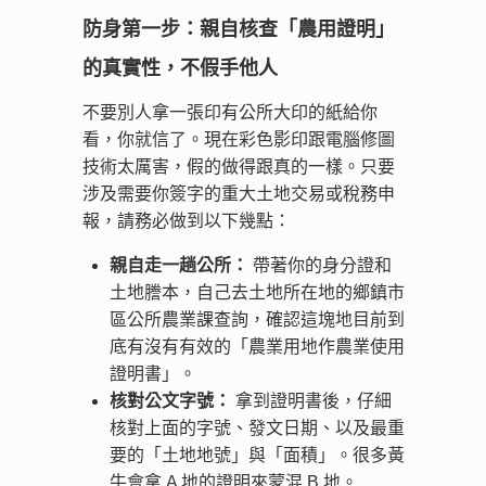
防身第一步：親自核查「農用證明」
的真實性，不假手他人
不要別人拿一張印有公所大印的紙給你
看，你就信了。現在彩色影印跟電腦修圖
技術太厲害，假的做得跟真的一樣。只要
涉及需要你簽字的重大土地交易或稅務申
報，請務必做到以下幾點：
親自走一趟公所：
帶著你的身分證和
土地謄本，自己去土地所在地的鄉鎮市
區公所農業課查詢，確認這塊地目前到
底有沒有有效的「農業用地作農業使用
證明書」。
核對公文字號：
拿到證明書後，仔細
核對上面的字號、發文日期、以及最重
要的「土地地號」與「面積」。很多黃
牛會拿 A 地的證明來蒙混 B 地。