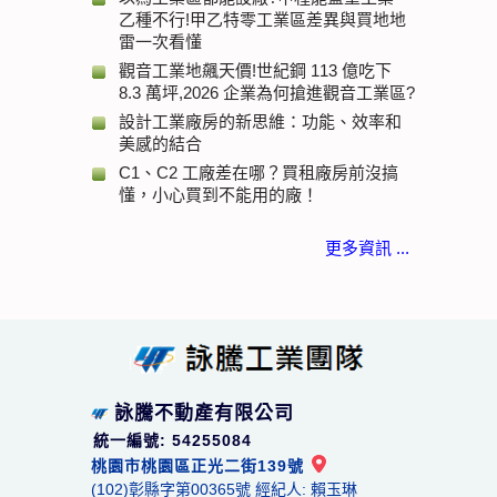
乙種不行!甲乙特零工業區差異與買地地
雷一次看懂
觀音工業地飆天價!世紀鋼 113 億吃下
8.3 萬坪,2026 企業為何搶進觀音工業區?
設計工業廠房的新思維：功能、效率和
美感的結合
C1、C2 工廠差在哪？買租廠房前沒搞
懂，小心買到不能用的廠！
更多資訊 ...
詠騰不動產有限公司
統一編號: 54255084
桃園市桃園區正光二街139號
(102)彰縣字第00365號 經紀人: 賴玉琳