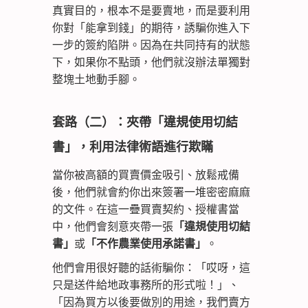
真實目的，根本不是要賣地，而是要利用
你對「能拿到錢」的期待，誘騙你進入下
一步的簽約陷阱。因為在共同持有的狀態
下，如果你不點頭，他們就沒辦法單獨對
整塊土地動手腳。
套路（二）：夾帶「違規使用切結
書」，利用法律術語進行欺瞞
當你被高額的買賣價金吸引、放鬆戒備
後，他們就會約你出來簽署一堆密密麻麻
的文件。在這一疊買賣契約、授權書當
中，他們會刻意夾帶一張
「違規使用切結
書」
或
「不作農業使用承諾書」
。
他們會用很好聽的話術騙你：「哎呀，這
只是送件給地政事務所的形式啦！」、
「因為買方以後要做別的用途，我們賣方