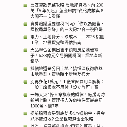
農安貸款完整攻略:農地能貸嗎、前 200
萬「5 年免息」怎麼申請?資格成數與 8
大問答一次看懂
賣房賠錢還要繳稅?小心「你以為賠售、
國稅局算你賺」的三大房地合一稅陷阱
電力、土地身分、碳成本——2026 桃園
工業土地投資完整評估指南
天品聯合企業出售平鎮廠房給鼎顓電
子！5.88億元交易揭開桃園工業地產新
趨勢
抵價地還是分回土地？搞懂區段徵收與
市地重劃，賣地時土增稅差很大
別再多花1萬元！工廠登記費用全解析：
一般工廠根本不用付「設立許可」費
一場大火4條人命換來的鐵律！廠房消防
新制上路，管理權人沒做這件事最高罰
1000萬、關7年
提前退租廠房到底賠多少?違約金、押金
能不能沒收? 企業租廠避雷全攻略
以為工業區都能設廠?甲種能蓋重工業、