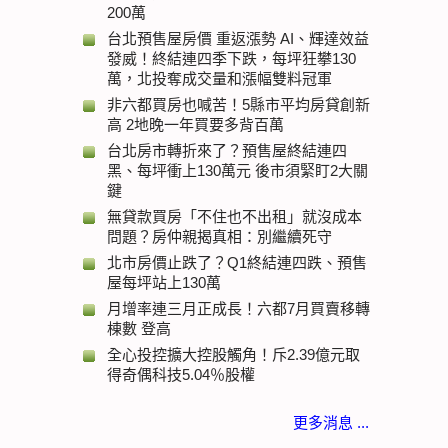
200萬
台北預售屋房價 重返漲勢 AI、輝達效益
發威！終結連四季下跌，每坪狂攀130
萬，北投奪成交量和漲幅雙料冠軍
非六都買房也喊苦！5縣市平均房貸創新
高 2地晚一年買要多背百萬
台北房市轉折來了？預售屋終結連四
黑、每坪衝上130萬元 後市須緊盯2大關
鍵
無貸款買房「不住也不出租」就沒成本
問題？房仲親揭真相：別繼續死守
北市房價止跌了？Q1終結連四跌、預售
屋每坪站上130萬
月增率連三月正成長！六都7月買賣移轉
棟數 登高
全心投控擴大控股觸角！斥2.39億元取
得奇偶科技5.04％股權
更多消息 ...