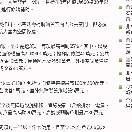
「人屋雙老」問題，目標在3年內協助600棟30年以
台
宅進行修繕補助。
發
萬
報指出，老宅延壽補助涵蓋室內與公共空間，但必須
非
私人室內空間修繕。
新
台
黑
類，至少需選3項，每項最高補助65%。其中，增設
鍵
立面修繕最高補助300萬元；樓梯間修繕40萬元；公共
無
拆除40萬元；屋頂防水隔熱50萬元；外掛空調及管線
問
或改善40萬元。
北
屋
少需選1項，包括立面修繕每棟最高100至300萬元、
月
全改善5萬元、室外無障礙設施增設5萬元。
轉
全
安全及無障礙設施維修、管線更新（含給排水、電氣、
得
戶最高補助20萬元，高齡或弱勢戶則最高30萬元。
間須有一半以上住宅使用，且至少1名住戶為65歲以