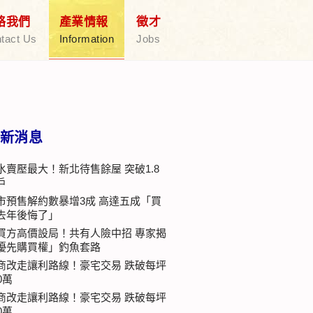
絡我們
產業情報
徵才
tact Us
Information
Jobs
新消息
水賣壓最大！新北待售餘屋 突破1.8
戶
市預售解約數暴增3成 高達五成「買
去年後悔了」
買方高價設局！共有人險中招 專家揭
優先購買權」釣魚套路
商改走讓利路線！豪宅交易 跌破每坪
0萬
商改走讓利路線！豪宅交易 跌破每坪
0萬