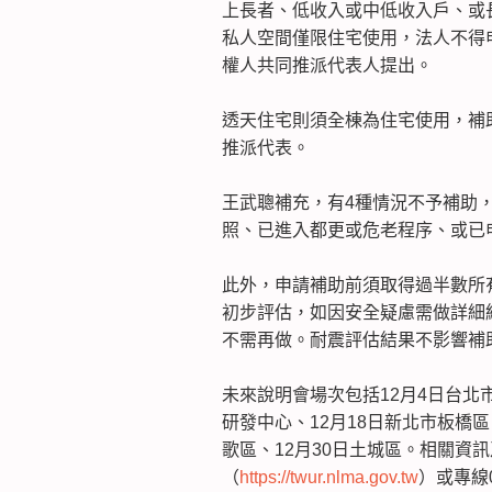
上長者、低收入或中低收入戶、或
私人空間僅限住宅使用，法人不得
權人共同推派代表人提出。
透天住宅則須全棟為住宅使用，補
推派代表。
王武聰補充，有4種情況不予補助
照、已進入都更或危老程序、或已
此外，申請補助前須取得過半數所有
初步評估，如因安全疑慮需做詳細
不需再做。耐震評估結果不影響補
未來說明會場次包括12月4日台北市
研發中心、12月18日新北市板橋區、
歌區、12月30日土城區。相關資
（
https://twur.nlma.gov.tw
）或專線02