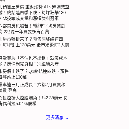
北預售屋房價 重返漲勢 AI、輝達效益
威！終結連四季下跌，每坪狂攀130
，北投奪成交量和漲幅雙料冠軍
六都買房也喊苦！5縣市平均房貸創
高 2地晚一年買要多背百萬
北房市轉折來了？預售屋終結連四
、每坪衝上130萬元 後市須緊盯2大關
貸款買房「不住也不出租」就沒成本
題？房仲親揭真相：別繼續死守
市房價止跌了？Q1終結連四跌、預售
每坪站上130萬
增率連三月正成長！六都7月買賣移
棟數 登高
心投控擴大控股觸角！斥2.39億元取
奇偶科技5.04％股權
更多消息 ...