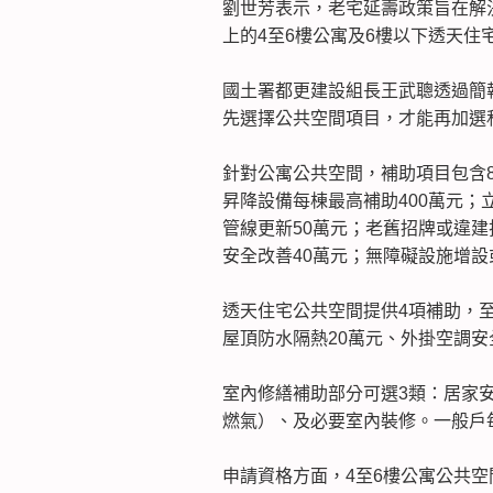
劉世芳表示，老宅延壽政策旨在解決
上的4至6樓公寓及6樓以下透天住
國土署都更建設組長王武聰透過簡
先選擇公共空間項目，才能再加選
針對公寓公共空間，補助項目包含8
昇降設備每棟最高補助400萬元；
管線更新50萬元；老舊招牌或違建
安全改善40萬元；無障礙設施增設
透天住宅公共空間提供4項補助，至
屋頂防水隔熱20萬元、外掛空調安
室內修繕補助部分可選3類：居家
燃氣）、及必要室內裝修。一般戶每
申請資格方面，4至6樓公寓公共空