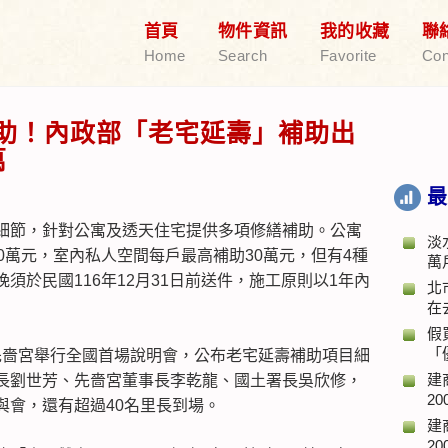
首頁
物件資訊
我的收藏
聯
Home
Search
Favorite
Con
補助！內政部「老宅延壽」補助出
萬
最
細節，針對公寓及透天住宅提供多項修繕補助。公寓
淡
0萬元，室內私人空間每戶最高補助30萬元，但有4種
萬
須於民國116年12月31日前送件，施工原則以1年內
北
在
假
「
重先嗇宮舉行全國首場說明會，公布老宅延壽補助項目細
建
長劉世芳、先嗇宮董事長李乾龍、國土署長吳欣修，
20
與會，還有超過40名里長到場。
建
20