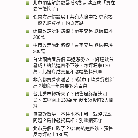
北市預售解約數暴增3成 高達五成「買在
去年後悔了」
假買方高價設局！共有人險中招 專家揭
「優先購買權」釣魚套路
建商改走讓利路線！豪宅交易 跌破每坪
200萬
建商改走讓利路線！豪宅交易 跌破每坪
200萬
台北預售屋房價 重返漲勢 AI、輝達效益
發威！終結連四季下跌，每坪狂攀130
萬，北投奪成交量和漲幅雙料冠軍
非六都買房也喊苦！5縣市平均房貸創新
高 2地晚一年買要多背百萬
台北房市轉折來了？預售屋終結連四
黑、每坪衝上130萬元 後市須緊盯2大關
鍵
無貸款買房「不住也不出租」就沒成本
問題？房仲親揭真相：別繼續死守
北市房價止跌了？Q1終結連四跌、預售
屋每坪站上130萬