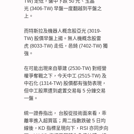
TW) 走低，盤中下跌 50 元、玉晶
光 (3406-TW) 早盤一度翻越到平盤之
上。
而特斯拉及機器人概念股亞光 (3019-
TW) 股價早盤上揚。無人機概念股雷
虎 (8033-TW) 走低，邑錡 (7402-TW) 獨
強。
在可能出現來自華建 (2530-TW) 對經營
權爭奪戰之下，今天中工 (2515-TW) 及
中石化 (1314-TW) 股價都有強勢表現，
但中工股票遭到處置交易每 5 分鐘交易
一盤。
統一證券指出， 台股從技術面來看，乖
離率進入超買區；周二指數跌破 5 日均
線後，KD 指標呈現向下，RSI 亦同步向