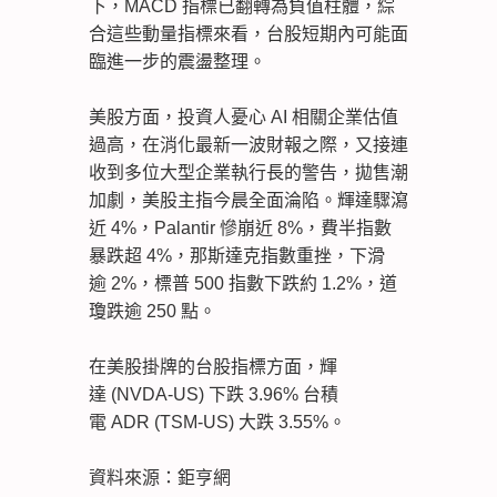
下，MACD 指標已翻轉為負值柱體，綜
合這些動量指標來看，台股短期內可能面
臨進一步的震盪整理。
美股方面，投資人憂心 AI 相關企業估值
過高，在消化最新一波財報之際，又接連
收到多位大型企業執行長的警告，拋售潮
加劇，美股主指今晨全面淪陷。輝達驟瀉
近 4%，Palantir 慘崩近 8%，費半指數
暴跌超 4%，那斯達克指數重挫，下滑
逾 2%，標普 500 指數下跌約 1.2%，道
瓊跌逾 250 點。
在美股掛牌的台股指標方面，輝
達 (NVDA-US) 下跌 3.96% 台積
電 ADR (TSM-US) 大跌 3.55%。
資料來源：鉅亨網