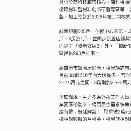
且位於高科技廊帶核心，南科橋頭
循環材料暨材料創新研發專區等，
整，加上預計於2028年竣工開校
該案規劃505戶，住都中心表示，規
戶、3房為1戶，並同步設置店鋪
而除了「橋新安居B」外，「橋新
區提供993戶社宅。
高雄新市鎮因屋齡新，租屋族詢問
目前區域以10年內大樓最多，若
2~2.5萬元之間，3房則約2.5~3萬
吳庭輝說，主力多為外來工作人員
業園區帶動下，橋頭居住需求快速
續有撐。吳廷輝說：「2房破2萬
擔相對輕鬆的月租金，租屋族相對