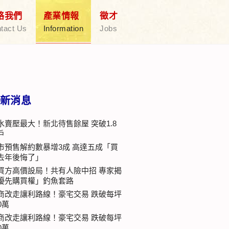
絡我們
產業情報
徵才
tact Us
Information
Jobs
新消息
水賣壓最大！新北待售餘屋 突破1.8
戶
市預售解約數暴增3成 高達五成「買
去年後悔了」
買方高價設局！共有人險中招 專家揭
優先購買權」釣魚套路
商改走讓利路線！豪宅交易 跌破每坪
0萬
商改走讓利路線！豪宅交易 跌破每坪
0萬