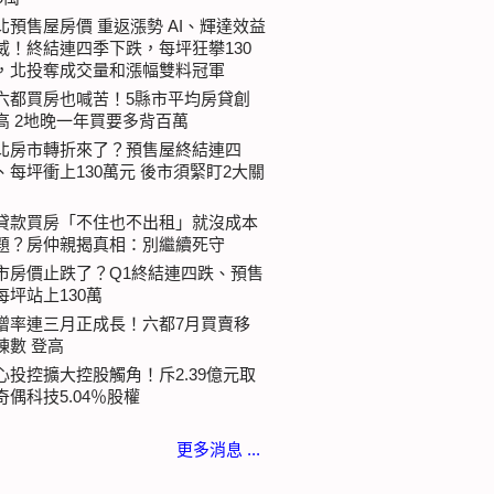
北預售屋房價 重返漲勢 AI、輝達效益
威！終結連四季下跌，每坪狂攀130
，北投奪成交量和漲幅雙料冠軍
六都買房也喊苦！5縣市平均房貸創
高 2地晚一年買要多背百萬
北房市轉折來了？預售屋終結連四
、每坪衝上130萬元 後市須緊盯2大關
貸款買房「不住也不出租」就沒成本
題？房仲親揭真相：別繼續死守
市房價止跌了？Q1終結連四跌、預售
每坪站上130萬
增率連三月正成長！六都7月買賣移
棟數 登高
心投控擴大控股觸角！斥2.39億元取
奇偶科技5.04％股權
更多消息 ...