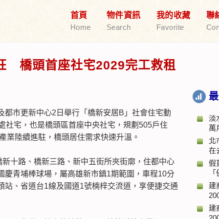
首頁
物件資訊
我的收藏
聯
Home
Search
Favorite
Con
 橋頭首座社宅2029完工救租
最
及都市更新中心2日舉行「橋新安居B」社會住宅動
淡
處社宅，也是橋頭區首座中央社宅，規劃505戶住
萬
，產業陸續進駐，橋頭居住需求快速升溫。
北
在
橋新十路、橋新三路、新中五街所夾街廓，住都中心
假
「
國慶青埔棒球場，屬高雄新市鎮1期範圍，車程10分
建
頭站、省道台1線及國道1號楠梓交流道，享便捷交通
20
建
20