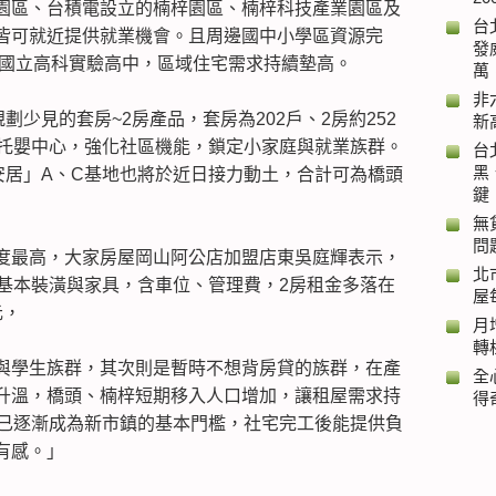
園區、台積電設立的楠梓園區、楠梓科技產業園區及
台
皆可就近提供就業機會。且周邊國中小學區資源完
發
的國立高科實驗高中，區域住宅需求持續墊高。
萬
非
劃少見的套房~2房產品，套房為202戶、2房約252
新
與托嬰中心，強化社區機能，鎖定小家庭與就業族群。
台
黑
安居」A、C基地也將於近日接力動土，合計可為橋頭
鍵
無
問
度最高，大家房屋岡山阿公店加盟店東吳庭輝表示，
北
含基本裝潢與家具，含車位、管理費，2房租金多落在
屋
元，
月
轉
與學生族群，其次則是暫時不想背房貸的族群，在產
全
升溫，橋頭、楠梓短期移入人口增加，讓租屋需求持
得
元已逐漸成為新市鎮的基本門檻，社宅完工後能提供負
有感。」