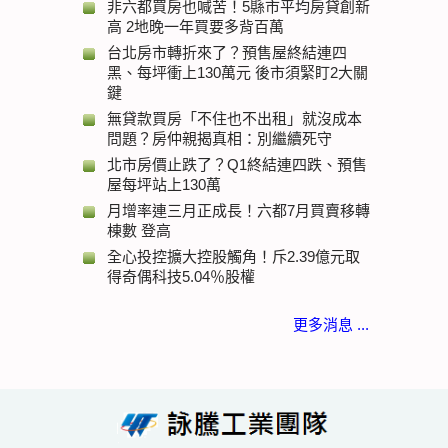
非六都買房也喊苦！5縣市平均房貸創新
高 2地晚一年買要多背百萬
台北房市轉折來了？預售屋終結連四
黑、每坪衝上130萬元 後市須緊盯2大關
鍵
無貸款買房「不住也不出租」就沒成本
問題？房仲親揭真相：別繼續死守
北市房價止跌了？Q1終結連四跌、預售
屋每坪站上130萬
月增率連三月正成長！六都7月買賣移轉
棟數 登高
全心投控擴大控股觸角！斥2.39億元取
得奇偶科技5.04％股權
更多消息 ...