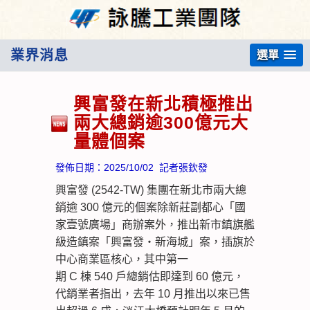
業界消息
選單
興富發在新北積極推出
兩大總銷逾300億元大
量體個案
發佈日期：
2025/10/02
記者張欽發
興富發 (2542-TW) 集團在新北市兩大總
銷逾 300 億元的個案除新莊副都心「國
家壹號廣場」商辦案外，推出新市鎮旗艦
級造鎮案「興富發・新海城」案，插旗於
中心商業區核心，其中第一
期 C 棟 540 戶總銷估即達到 60 億元，
代銷業者指出，去年 10 月推出以來已售