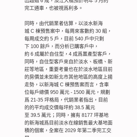
出超過 6 成，淡江大橋預計明年 5 月的
完工通車，也被視爲利多。
同時，由代銷業者估算，以淡水新海
城 C 棟預售案中，每周來客數約 30 組，
每周成交約 5 戶，目前 540 戶中只剩
下 100 餘戶，而分析已購客戶中，
約 6 成屬於自住型，4 成爲置產型客戶，
同時，自住型客戶來自於淡水、板橋、新
莊等地區，重要考量也在於淡水地區目前
的房價並未如新北市其他地區的高度上揚
走勢，以新海城 C 棟預售案而言，含車
位每戶總價 950 萬元 - 1500 萬元，規劃
爲 21-35 坪格局，代銷業者指出，目前
的的平均成交價每坪約 38.5 萬元
至 39.5 萬元；同時，擁有 8177 坪基地
的新海城爲目前淡水在線銷售最大基地面
積的個案，全案在 2029 年第二季完工交