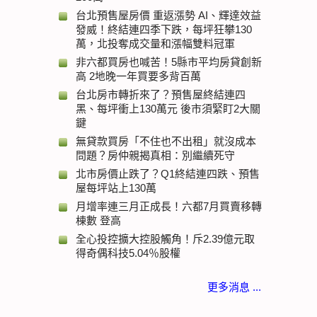
台北預售屋房價 重返漲勢 AI、輝達效益
發威！終結連四季下跌，每坪狂攀130
萬，北投奪成交量和漲幅雙料冠軍
非六都買房也喊苦！5縣市平均房貸創新
高 2地晚一年買要多背百萬
台北房市轉折來了？預售屋終結連四
黑、每坪衝上130萬元 後市須緊盯2大關
鍵
無貸款買房「不住也不出租」就沒成本
問題？房仲親揭真相：別繼續死守
北市房價止跌了？Q1終結連四跌、預售
屋每坪站上130萬
月增率連三月正成長！六都7月買賣移轉
棟數 登高
全心投控擴大控股觸角！斥2.39億元取
得奇偶科技5.04％股權
更多消息 ...