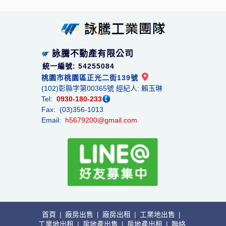
詠騰不動產有限公司
統一編號: 54255084
桃園市桃園區正光二街139號
(102)彰縣字第00365號 經紀人: 賴玉琳
Tel:
0930-180-233
Fax: (03)356-1013
Email:
h5679200@gmail.com
首頁
|
廠房出售
|
廠房出租
|
工業地出售
|
工業地出租
|
房地產出售
|
房地產出租
|
聯絡