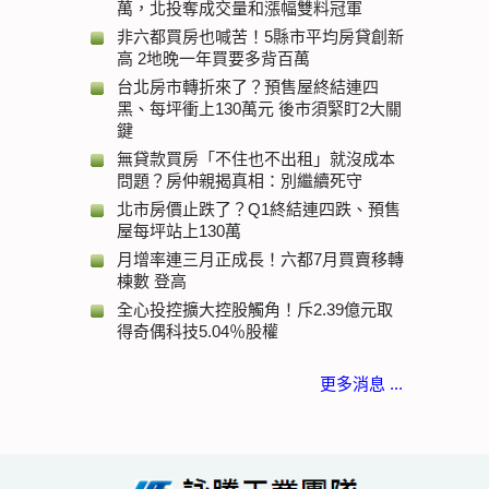
萬，北投奪成交量和漲幅雙料冠軍
非六都買房也喊苦！5縣市平均房貸創新
高 2地晚一年買要多背百萬
台北房市轉折來了？預售屋終結連四
黑、每坪衝上130萬元 後市須緊盯2大關
鍵
無貸款買房「不住也不出租」就沒成本
問題？房仲親揭真相：別繼續死守
北市房價止跌了？Q1終結連四跌、預售
屋每坪站上130萬
月增率連三月正成長！六都7月買賣移轉
棟數 登高
全心投控擴大控股觸角！斥2.39億元取
得奇偶科技5.04％股權
更多消息 ...