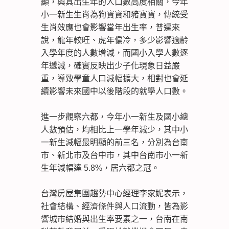
顯，與其出生年的人口數高度相關，今年
小一新生生肖為狗寶寶和豬寶寶，傳統受
生肖效應也會影響當年出生率，普遍來
說，龍年較旺、虎年偏冷，多少影響適齡
入學年度的人數增減，而國小入學人數逐
年遞減，確實反映出少子化現象日益嚴
重，導致學童人口減幅擴大，相對也會延
續影響未來國中以後階段的就學人口數。
進一步觀察六都，今年小一新生及國小總
人數預估，均相比上一學年減少，其中小
一新生減幅最明顯的前三名，分別為台南
市、新北市及台中市，其中台南市小一新
生年減幅達 5.8%，居六都之冠。
台灣房屋集團趨勢中心經理李家妮表示，
社會結構、經濟條件與人口流動，皆為影
響城市結婚與出生率要素之一，台南在南