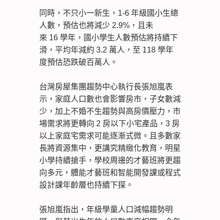
同時，不只小一新生，1-6 年級國小生總
人數，預估也將減少 2.9%，且未
來 16 學年，國小學生人數預估將持續下
滑，平均年減約 3.2 萬人，至 118 學年
度預估恐跌破百萬人。
台灣房屋集團趨勢中心執行長張旭嵐表
示，家庭人口數也會影響房市，子女數減
少，加上不婚不生趨勢與高房價壓力，市
場需求將更轉向 2 房以下小宅產品，3 房
以上家庭宅需求可能逐漸式微。且多數家
長將資源集中，更講究精緻化教育，明星
小學持續搶手，學校周邊的才藝班將更趨
向多元，體能才藝班和智能開發課或程式
設計課年齡層也持續下探。
張旭嵐指出，年級學童人口減幅趨勢明