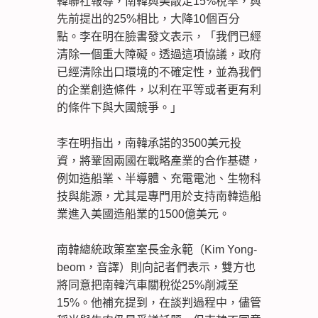
韓聯社報導，南韓與美敲定15%稅率，與
先前提出的25%相比，大降10個百分
點。李在明在臉書發文表示，「我們已經
清除一個重大障礙。透過這項協議，政府
已經清除出口環境的不確定性，並為我們
的企業創造條件，以利在平等或者更有利
的條件下與大國競爭。」
李在明指出，南韓承諾的3500美元投
資，將鞏固兩國在戰略產業的合作基礎，
例如造船業、半導體、充電電池、生物科
技與能源，尤其是專門用於支持南韓造船
業進入美國造船業的1500億美元。
南韓總統政策室室長金永範（Kim Yong-
beom，音譯）則向記者們表示，雙方也
將同意把南韓汽車關稅從25%削減至
15%。他補充提到，在談判過程中，儘管