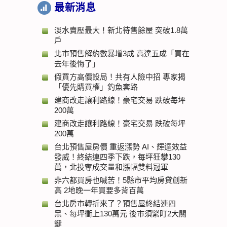
最新消息
淡水賣壓最大！新北待售餘屋 突破1.8萬
戶
北市預售解約數暴增3成 高達五成「買在
去年後悔了」
假買方高價設局！共有人險中招 專家揭
「優先購買權」釣魚套路
建商改走讓利路線！豪宅交易 跌破每坪
200萬
建商改走讓利路線！豪宅交易 跌破每坪
200萬
台北預售屋房價 重返漲勢 AI、輝達效益
發威！終結連四季下跌，每坪狂攀130
萬，北投奪成交量和漲幅雙料冠軍
非六都買房也喊苦！5縣市平均房貸創新
高 2地晚一年買要多背百萬
台北房市轉折來了？預售屋終結連四
黑、每坪衝上130萬元 後市須緊盯2大關
鍵