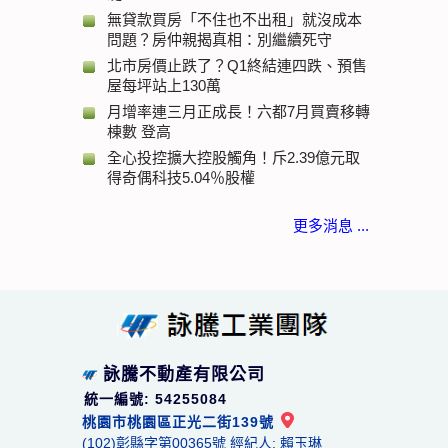
無貸款買房「不住也不出租」就沒成本
問題？房仲親揭真相：別繼續死守
北市房價止跌了？Q1終結連四跌、預售
屋每坪站上130萬
月增率連三月正成長！六都7月買賣移轉
棟數 登高
全心投控擴大控股觸角！斥2.39億元取
得奇偶科技5.04％股權
更多消息 ...
詠騰不動產有限公司
統一編號: 54255084
桃園市桃園區正光二街139號
(102)彰縣字第00365號 經紀人: 賴玉琳