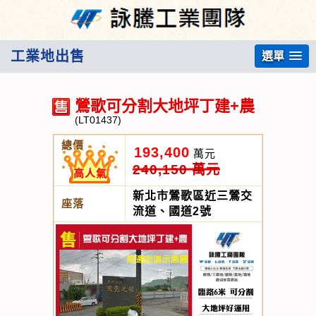
工業地出售
選單
鶯歌可分割大地坪丁建+農
(LT01437)
總價
193,400
萬元
240,150 萬元
高人氣
新北市鶯歌區近三鶯交
座落
流道、國道2號