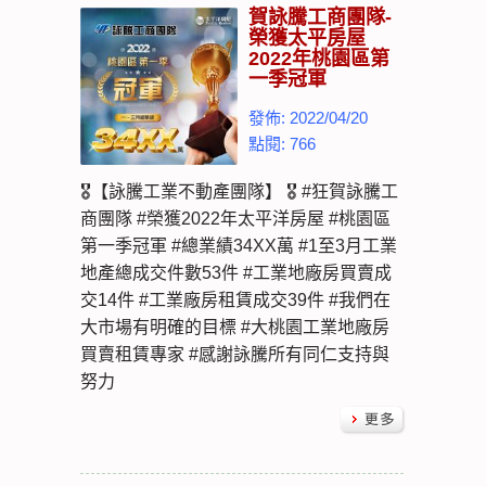
賀詠騰工商團隊-
榮獲太平房屋
2022年桃園區第
一季冠軍
發佈: 2022/04/20
點閱: 766
🎖【詠騰工業不動產團隊】 🎖 #狂賀詠騰工
商團隊 #榮獲2022年太平洋房屋 #桃園區
第一季冠軍 #總業績34XX萬 #1至3月工業
地產總成交件數53件 #工業地廠房買賣成
交14件 #工業廠房租賃成交39件 #我們在
大市場有明確的目標 #大桃園工業地廠房
買賣租賃專家 #感謝詠騰所有同仁支持與
努力