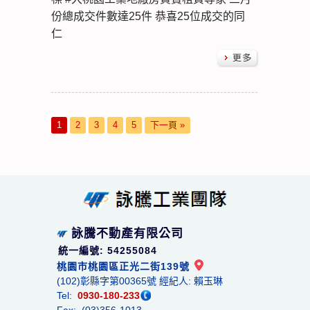
份總成交件數達25件 恭喜25位成交的同
仁
1
2
3
4
5
下一頁 »
詠騰不動產有限公司
統一編號: 54255084
桃園市桃園區正光二街139號
(102)彰縣字第00365號 經紀人: 賴玉琳
Tel:
0930-180-233