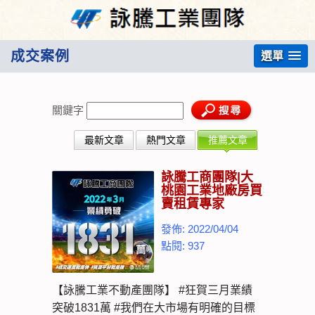
成交案例
選單
關鍵字
最新文章
熱門文章
推薦文章
詠騰工商團隊|大
桃園工業地廠房買
賣租賃專家
發佈: 2022/04/04
點閱: 937
【詠騰工業不動產團隊】 #狂賀三月業績
突破1831萬 #我們在大市場有明確的目標