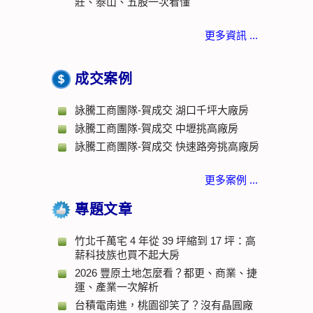
莊、泰山、五股一次看懂
更多資訊 ...
成交案例
詠騰工商團隊-賀成交 湖口千坪大廠房
詠騰工商團隊-賀成交 中壢挑高廠房
詠騰工商團隊-賀成交 快速路旁挑高廠房
更多案例 ...
專題文章
竹北千萬宅 4 年從 39 坪縮到 17 坪：高
薪科技族也買不起大房
2026 豐原土地怎麼看？都更、商業、捷
運、產業一次解析
台積電南進，桃園卻笑了？沒有晶圓廠