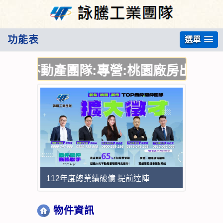
功能表
選單
不動產團隊:專營:桃園廠房出售,桃園廠
112年度總業績破億 提前達陣
物件資訊