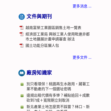
更多消息 ...
文件與期刊
越南富榮工業園區銷售土地一覽表
經濟部工業局 興辦工業人使用毗連非都
市土地擴展計畫申請審查 辦法
國土功能分區懶人包
更多文件 ...
廠房知識家
別只看環保！桃園再生水啟用，藏著工
業不動產的下一個選址密碼
違規出租代價有多慘？補貼追回＋成數
砍到7成＋寬限期立刻取消
新北產業土地怎麼買不踩雷？林口、新