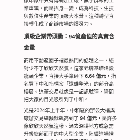
家印象中只有傳統加工廠、黑手群聚的工
業重鎮，而是搖身一變，成為科技、生技
與數位生產業的頂級大本營。這種轉型直
接轉化成了商辦市場的爆發力。
頂級企業帶頭衝：94億產值的真實含
金量
商用不動產圈子裡最熱門的話題之一，絕
對少不了欣欣天然氣。這家老牌基礎建設
龍頭企業，直接大手筆砸下
6.64 億元
，指
名買下中和指標案「遠雄擎光」的部分高
樓層。這筆交易就像是一記訊號彈，瞬間
把大家的目光吸引到了中和。
光是2024年上半年，中和區的辦公大樓與
廠辦交易總額就飆高到了
94 億元，
是許多
像欣欣天然氣這樣、過去深耕地方或急需
升級總部面子的中大型企業，陸續進場掃