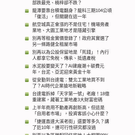
部跌最兇、楠梓卻不跌？
龍潭要靠台積電翻身？龍科三期104公頃
「復活」，但關鍵在這一年
航空城真正會漲的不是住宅！機場旁產
業地、大園工業地才是隱藏引擎
別再等租金實價登錄了！政府其實選了
另一條路健全租屋市場
別再以為公設保留地是「死錢」！內行
人都拿它免稅、傳承、抵遺產稅
水泥股要變天了？AI建廠潮＋碳費元
年，台泥、亞泥迎來黃金十年
從安勤到台達電：雙北工業地買不到
了？AI時代企業搶地新戰略
台達電拆掉「天字第一號」老廠！18億
重建案，藏著工業地產3大財富密碼
上半年商用不動產再創新高，但這是
「自用者市場」，投資客該小心什麼？
「捷運直達大溪老街」還要等多久？講
了近10年，連可行性研究都沒過