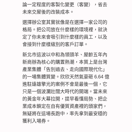
論一定程度的客製化變更（客變），省去
未來交屋後的改裝成本。
選擇辦公室其實就像是在選擇一家公司的
格局。把公司放在什麼樣的環境裡，就決
定了你未來會吸引到什麼樣的員工，以及
會接到什麼樣級別的客戶訂單。
新北市這波以中和為領頭羊、屋齡五年內
新商辦為核心的購置熱潮，本質上是台灣
產業集體「告別過去、走向國際現代化」
的一場集體質變。欣欣天然氣豪砸 6.64 億
進駐遠雄擎光的案例不會是最後一個，它
只是一個波瀾壯闊大時代的開端。當未來
的黃金年大幕拉開，提早看懂局勢、把企
業成本鎖定在自有優質資產裡的頭家們，
無疑將在這場長跑中，率先拿到最安穩的
獲利入場券。