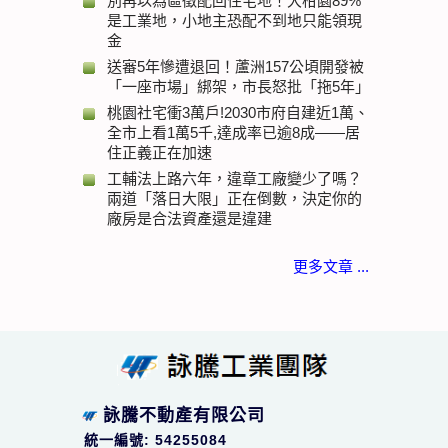
別再以為區徵配回住宅地！大柑園89%
是工業地，小地主恐配不到地只能領現
金
送審5年慘遭退回！蘆洲157公頃開發被
「一座市場」綁架，市長怒批「拖5年」
桃園社宅衝3萬戶!2030市府自建近1萬、
全市上看1萬5千,達成率已逾8成——居
住正義正在加速
工輔法上路六年，違章工廠變少了嗎？
兩道「落日大限」正在倒數，決定你的
廠房是合法資產還是違建
更多文章 ...
詠騰不動產有限公司
統一編號: 54255084