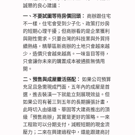
誠懇的良心建議：
一、不要試圖等待房價回頭：
商辦跟住宅
不一樣，住宅會受到少子化、政策打炒房
的短期心理干擾；但商辦看的是企業獲利
與剛性需求。只要台灣的科技業與外貿持
續熱絡，精華區新商辦的土地只會越來越
少，造價只會越來越高。一味盲目等待，
只會讓你未來的購置成本被通膨無情甩
開。
二、預售與成屋靈活搭配：
如果公司預算
充足且急需現成門面，五年內的成屋是首
選，進去裝潢一下就能立刻展現效益。但
如果公司有著三到五年的長期擴張計畫，
此時切入由遠雄、華固等大建商推出的頂
級「預售商辦」其實是更好的策略。一來
工程款可以分期支付，減輕短期的現金流
壓力；二來在興建過程中，還能跟建商討