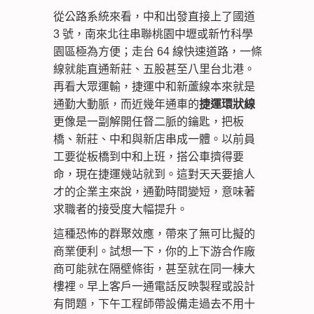
從公路系統來看，中和出發直接上了國道
3 號，南來北往串聯桃園中壢或新竹科學
園區極為方便；走台 64 線快速道路，一條
線就能直通新莊、五股甚至八里台北港。
再看大眾運輸，捷運中和新蘆線本來就是
通勤大動脈，而近幾年通車的
捷運環狀線
更像是一副解開任督二脈的鑰匙，把板
橋、新莊、中和與新店串成一體。以前員
工要從板橋到中和上班，搭公車擠得要
命，現在捷運幾站就到。這對天天要搶人
才的企業主來說，通勤時間變短，意味著
求職者的接受度大幅提升。
這種恐怖的群聚效應，帶來了無可比擬的
商業便利。試想一下，你的上下游合作廠
商可能就在隔壁條街，甚至就在同一棟大
樓裡。早上客戶一通電話反映製程或設計
有問題，下午工程師帶設備走過去不用十