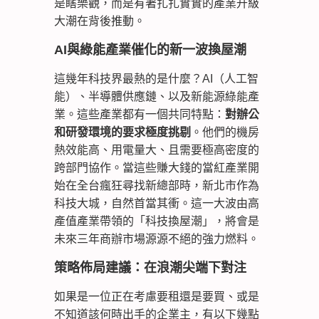
是瞎樂觀，而是有著扎扎實實的產業升級
大潮在背後推動。
AI與綠能產業催化的新一波換屋潮
這幾年科技界最熱的是什麼？AI（人工智
能）、半導體供應鏈、以及新能源綠能產
業。這些產業都有一個共同特點：
對辦公
和研發環境的要求極度挑剔
。他們的機房
熱效能高、用電量大、且需要極高密度的
跨部門協作。當這些賺大錢的當紅產業開
始在全台瘋狂尋找新總部時，新北市作為
科技大城，自然首當其衝。這一大波由高
產值產業帶領的「科技換屋潮」，將會是
未來三年商辦市場源源不絕的強力燃料。
策略佈局建議：在浪潮尖端下對注
如果是一位正在考慮要租還是要買、或是
不知道該何時出手的企業主，有以下幾點