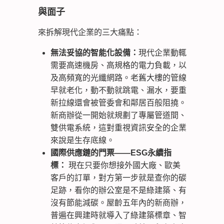
與面子
來拆解現代企業的三大痛點：
無法妥協的智能化設備：
現代企業動輒
需要高速機房、高規格的電力負載，以
及高頻寬的光纖網路。老舊大樓的管線
早就老化，動不動就跳電、漏水，要重
新拉線還會被管委會和鄰居百般阻撓。
新商辦從一開始就規劃了專屬管道間、
雙供電系統，這對重視資訊安全的企業
來說是生存底線。
國際供應鏈的門票——ESG永續指
標：
現在只要你想接外國大廠、歐美
客戶的訂單，對方第一步就是查你的碳
足跡，看你的辦公室是不是綠建築、有
沒有節能減碳。屋齡五年內的新商辦，
普遍在興建時就導入了綠建築標章、智