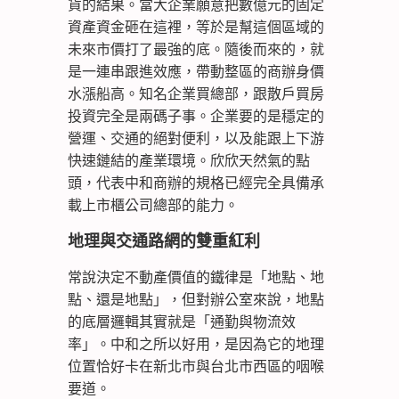
貨的結果。當大企業願意把數億元的固定
資產資金砸在這裡，等於是幫這個區域的
未來市價打了最強的底。隨後而來的，就
是一連串跟進效應，帶動整區的商辦身價
水漲船高。知名企業買總部，跟散戶買房
投資完全是兩碼子事。企業要的是穩定的
營運、交通的絕對便利，以及能跟上下游
快速鏈結的產業環境。欣欣天然氣的點
頭，代表中和商辦的規格已經完全具備承
載上市櫃公司總部的能力。
地理與交通路網的雙重紅利
常說決定不動產價值的鐵律是「地點、地
點、還是地點」，但對辦公室來說，地點
的底層邏輯其實就是「通勤與物流效
率」。中和之所以好用，是因為它的地理
位置恰好卡在新北市與台北市西區的咽喉
要道。