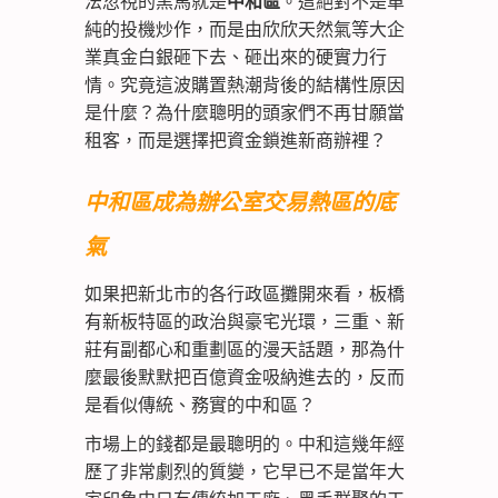
法忽視的黑馬就是
中和區
。這絕對不是單
純的投機炒作，而是由欣欣天然氣等大企
業真金白銀砸下去、砸出來的硬實力行
情。究竟這波購置熱潮背後的結構性原因
是什麼？為什麼聰明的頭家們不再甘願當
租客，而是選擇把資金鎖進新商辦裡？
中和區成為辦公室交易熱區的底
氣
如果把新北市的各行政區攤開來看，板橋
有新板特區的政治與豪宅光環，三重、新
莊有副都心和重劃區的漫天話題，那為什
麼最後默默把百億資金吸納進去的，反而
是看似傳統、務實的中和區？
市場上的錢都是最聰明的。中和這幾年經
歷了非常劇烈的質變，它早已不是當年大