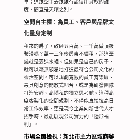
草；這跟空手去跟銀行談信用貸款的難
度，簡直是天壤之別。
空間自主權：為員工、客戶與品牌文
化量身定制
租來的房子，敢砸五百萬、一千萬做頂級
裝潢嗎？萬一三年後房東不續租，那這筆
錢就是丟進水裡。但如果是自己的房子，
就可以毫無顧忌地打造最符合公司文化的
靈活空間。可以規劃寬敞的員工育樂區、
最具創意的開放式吧台，或是為研發團隊
打造安靜、高隱私的獨立思考艙。這種高
度客製化的空間規劃，不僅能直接拉高日
常工作效率，更是現今企業向新世代人才
招手時，最能展現公司實力的「隱形福
利」。
市場全面檢視：新北市主力區域商辦