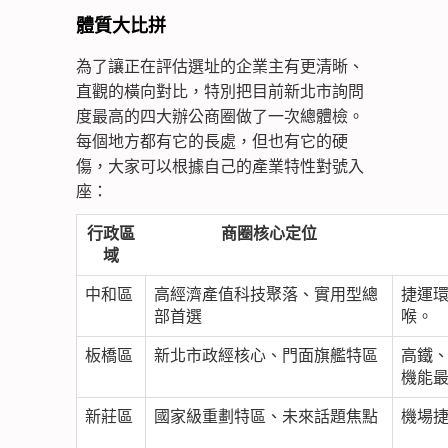
體質大比拼
為了讓正在評估選址的企業主有更清晰、
直觀的橫向對比，特別把目前新北市詢問
度最高的四大辦公商圈做了一次總體檢。
每個地方都有它的長處，但也有它的硬
傷，大家可以根據自己的產業特性對號入
座：
行政區
商圈核心定位
域
中和區
高經濟產值科技聚落、實用型總
捷運環
部首選
喉。
板橋區
新北市政經核心、門面旗艦特區
高鐵
機能
新莊區
國家級重劃特區、未來話題焦點
機場