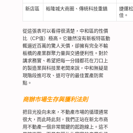
新店區
裕隆城大商圈、傳統科技重鎮
捷運
佳。
從這張表可以看得很清楚，中和區的
性價
比（CP值）極高
。它雖然沒有新板特區動
輒逼近百萬的驚人天價，卻擁有完全不輸
板橋的產業群聚力量與交通便利性。對於
講求務實、希望把每一分錢都花在刀口上
的製造業與科技業老闆來說，中和無疑是
現階段進可攻、退可守的最佳置產防禦
點。
商辦市場生存與獲利法則
把目光投向未來，不動產市場的循環通常
很大，而此時此刻，我們正站在新北市商
用不動產一個非常關鍵的起跑線上。這不