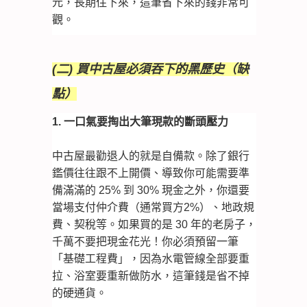
元，長期住下來，這筆省下來的錢非常可
觀。
(二) 買中古屋必須吞下的黑歷史（缺
點）
1. 一口氣要掏出大筆現款的斷頭壓力
中古屋最勸退人的就是自備款。除了銀行
鑑價往往跟不上開價、導致你可能需要準
備滿滿的 25% 到 30% 現金之外，你還要
當場支付仲介費（通常買方2%）、地政規
費、契稅等。如果買的是 30 年的老房子，
千萬不要把現金花光！
你必須預留一筆
「基礎工程費」，因為水電管線全部要重
拉、浴室要重新做防水，這筆錢是省不掉
的硬通貨。