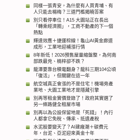
同樣一張青安，為什麼有人買青埔、有
人只能去楊梅？三道門檻揭曉答案
別只看停車位！A15 大園站正在長出
「轉乘經濟圈」，工商不動產的下一個
熱點
輝達效應＋捷運棕線！龜山AI黃金廊道
成形，工業地迎補漲行情
8年新低！2026預售屋量縮盤整，為何南
部跌最兇、楠梓卻不跌？
龍潭要靠台積電翻身？龍科三期104公頃
「復活」，但關鍵在這一年
航空城真正會漲的不是住宅！機場旁產
業地、大園工業地才是隱藏引擎
別再等租金實價登錄了！政府其實選了
另一條路健全租屋市場
別再以為公設保留地是「死錢」！內行
人都拿它免稅、傳承、抵遺產稅
水泥股要變天了？AI建廠潮＋碳費元
年，台泥、亞泥迎來黃金十年