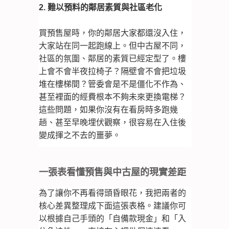
2. 難以預料的鄰居素質與社區老化
買預售屋時，你的鄰居大家都還沒入住，
大家站在同一起跑線上。但中古屋不同，
社區的氛圍、鄰居的素質已經定型了。樓
上會不會半夜拉椅子？隔壁會不會把垃圾
堆在樓梯間？管委會是不是僵化不作為、
甚至裡面的經費根本不夠未來更換電梯？
這些問題，如果你沒有在看房時多跑幾
趟、甚至早晚埋伏觀察，很容易在入住後
變成揮之不去的噩夢。
一張表看懂預售與中古屋的現實差距
為了讓你不再看得頭昏眼花，我把兩者的
核心差異整理成下面這張表格。建議你可
以根據自己手頭的「自備款現金」和「入