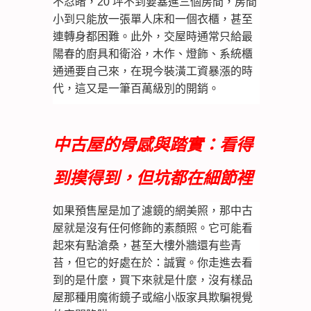
不忍睹，20 坪不到要塞進三個房間，房間
小到只能放一張單人床和一個衣櫃，甚至
連轉身都困難。此外，交屋時通常只給最
陽春的廚具和衛浴，木作、燈飾、系統櫃
通通要自己來，在現今裝潢工資暴漲的時
代，這又是一筆百萬級別的開銷。
中古屋的骨感與踏實：看得
到摸得到，但坑都在細節裡
如果預售屋是加了濾鏡的網美照，那中古
屋就是沒有任何修飾的素顏照。它可能看
起來有點滄桑，甚至大樓外牆還有些青
苔，但它的好處在於：
誠實
。你走進去看
到的是什麼，買下來就是什麼，沒有樣品
屋那種用魔術鏡子或縮小版家具欺騙視覺