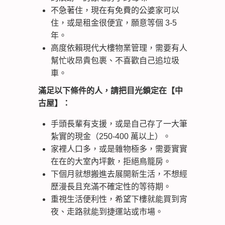
不急著住，現在有免費的公婆家可以
住，或是租金很便宜，願意等個 3-5
年。
高度依賴現代大樓物業管理，需要有人
幫忙收昂貴包裹、不喜歡自己追垃圾
車。
滿足以下條件的人，請把目光鎖定在【中
古屋】：
手頭長輩有支援，或是自己存了一大筆
紮實的現金（250-400 萬以上）。
家裡人口多，或是雜物極多，需要實實
在在的大室內坪數，拒絕鳥籠房。
下個月就想搬進去展開新生活，不想經
歷漫長且充滿不確定性的等待期。
重視生活便利性，希望下樓就能買到宵
夜、走路就能到捷運站或市場。