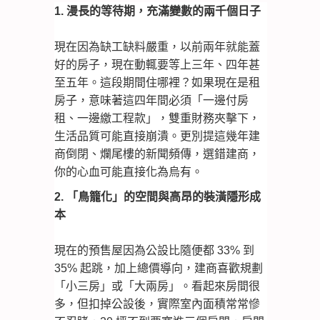
1. 漫長的等待期，充滿變數的兩千個日子
現在因為缺工缺料嚴重，以前兩年就能蓋
好的房子，現在動輒要等上三年、四年甚
至五年。這段期間住哪裡？如果現在是租
房子，意味著這四年間必須「一邊付房
租、一邊繳工程款」，雙重財務夾擊下，
生活品質可能直接崩潰。更別提這幾年建
商倒閉、爛尾樓的新聞頻傳，選錯建商，
你的心血可能直接化為烏有。
2. 「鳥籠化」的空間與高昂的裝潢隱形成
本
現在的預售屋因為公設比隨便都 33% 到
35% 起跳，加上總價導向，建商喜歡規劃
「小三房」或「大兩房」。看起來房間很
多，但扣掉公設後，實際室內面積常常慘