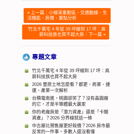
«
上一篇：小檜溪重劃區、交通動線、生
活機能、房價、重點分析
竹北千萬宅 4 年從 39 坪縮到 17 坪：高
薪科技族也買不起大房：下一篇
»
專題文章
竹北千萬宅 4 年從 39 坪縮到 17 坪：高
薪科技族也買不起大房
2026 豐原土地怎麼看？都更、商業、捷
運、產業一次解析
台積電南進，桃園卻笑了？沒有晶圓廠
的它，才是半導體最大贏家
你的老廠房是「潛力資產」還是「卡關
資產」？2026 分界線就這一條
中古屋比預售屋更好殺價？2026 房市最
反常的一件事，多數人還沒看懂