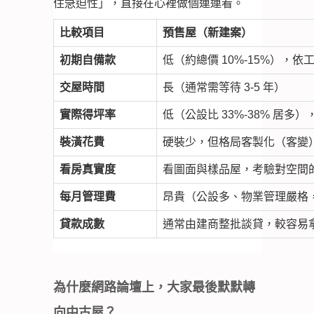
住急迫性」，直接在心裡做個連連看。
比較項目
預售屋（新建案）
初期自備款
低（約總價 10%-15%），
交屋時間
長（通常需等待 3-5 年）
實際得坪率
低（公設比 33%-38% 居多
裝潢花費
硬裝少，但格局客製化（客變
看房真實度
看圖面與樣品屋，考驗對空間
每月管理費
昂貴（公設多、物業管理嚴格，每
貸款成數
通常由建商整批談貸，較容易拿
為什麼網路論壇上，大家最後默默轉
向中古屋？