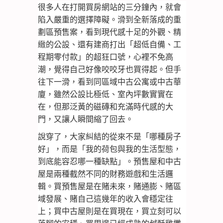
很多人在打開買房網站的三分鐘內，就會
陷入嚴重的選擇障礙。滑到全新落成的重
劃區預售案，看到現代感十足的外觀、精
緻的公設、還有建商打出「超低自備、工
程期零付款」的超狂口號，心裡不免高
潮，覺得自己好像咬咬牙也買得起。但手
往下一滑，看到同區域中古公寓或中古華
廈，雖然公設比極低、室內坪數實實在
在，但那泛黃的磁磚和充滿時代感的大
門，又讓人瞬間縮了回去。
說穿了，大家糾結的從來不是「哪種房子
好」，而是
「我的荷包與我的生活型態，
到底能容忍哪一種缺點」
。預售屋和中古
屋是兩種截然不同的財務遊戲和生活邏
輯。買預售屋是在賭未來，賭通膨、賭區
域發展、賭自己這幾年的收入會穩定往
上；買中古屋則是在買現在，買立刻可以