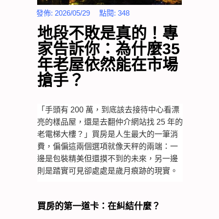
發佈:
2026/05/29
點閱:
348
地段不敗是真的！專
家告訴你：為什麼35
年老屋依然能在市場
搶手？
「手頭有 200 萬，到底該去接待中心看漂
亮的樣品屋，還是去翻仲介網站找 25 年的
老電梯大樓？」買房是人生最大的一筆消
費，偏偏這兩個選項就像天秤的兩端：一
邊是包裝精美但還摸不到的未來，另一邊
則是踏實可見卻處處是歲月痕跡的現實。
買房的第一道卡：在糾結什麼？