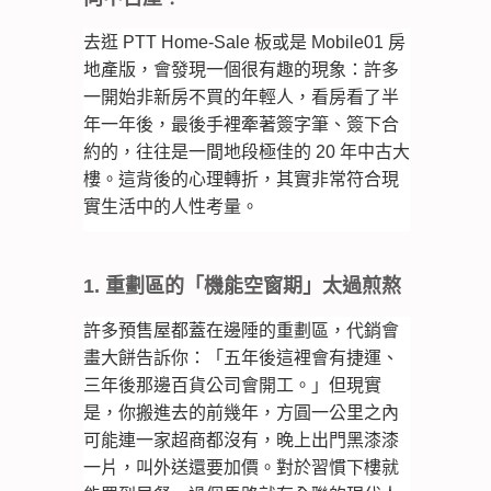
去逛 PTT Home-Sale 板或是 Mobile01 房
地產版，會發現一個很有趣的現象：許多
一開始非新房不買的年輕人，看房看了半
年一年後，最後手裡牽著簽字筆、簽下合
約的，往往是一間地段極佳的 20 年中古大
樓。這背後的心理轉折，其實非常符合現
實生活中的人性考量。
1. 重劃區的「機能空窗期」太過煎熬
許多預售屋都蓋在邊陲的重劃區，代銷會
畫大餅告訴你：「五年後這裡會有捷運、
三年後那邊百貨公司會開工。」但現實
是，你搬進去的前幾年，方圓一公里之內
可能連一家超商都沒有，晚上出門黑漆漆
一片，叫外送還要加價。對於習慣下樓就