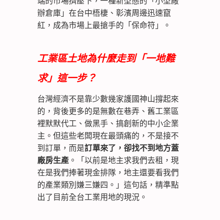
端的市場擠壓下，一種新型態的「小型廠
辦倉庫」在台中梧棲、彰濱周邊迅速竄
紅，成為市場上最搶手的「保命符」。
工業區土地為什麼走到「一地難
求」這一步？
台灣經濟不是靠少數幾家護國神山撐起來
的，背後更多的是無數在巷弄、舊工業區
裡默默代工、做黑手、搞創新的中小企業
主。但這些老闆現在最頭痛的，不是接不
到訂單，而是
訂單來了，卻找不到地方蓋
廠房生產
。「以前是地主求我們去租，現
在是我們捧著現金排隊，地主還要看我們
的產業類別嫌三嫌四。」這句話，精準點
出了目前全台工業用地的現況。