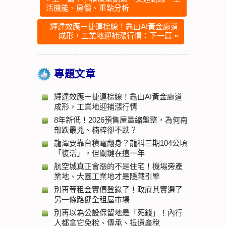
活機能、房價、重點分析
輝達效應＋捷運棕線！龜山AI黃金廊道
成形，工業地迎補漲行情：下一篇
»
專題文章
輝達效應＋捷運棕線！龜山AI黃金廊道
成形，工業地迎補漲行情
8年新低！2026預售屋量縮盤整，為何南
部跌最兇、楠梓卻不跌？
龍潭要靠台積電翻身？龍科三期104公頃
「復活」，但關鍵在這一年
航空城真正會漲的不是住宅！機場旁產
業地、大園工業地才是隱藏引擎
別再等租金實價登錄了！政府其實選了
另一條路健全租屋市場
別再以為公設保留地是「死錢」！內行
人都拿它免稅、傳承、抵遺產稅