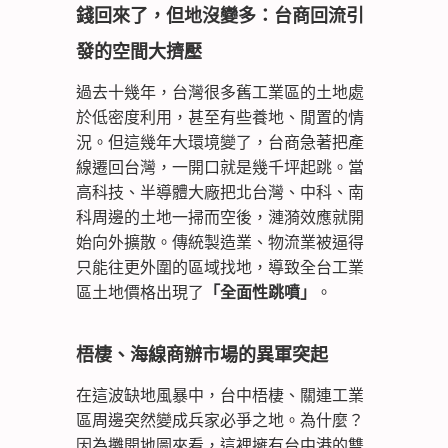
錢回來了，但地沒變多：台商回流引
發的空間大擠壓
過去十幾年，台灣很多舊工業區的土地處
於低密度利用，甚至有些養地、閒置的情
況。但這幾年大環境變了，台商急著把產
線遷回台灣，一開口就是幾千坪起跳。當
高科技、半導體大廠把北台灣、中科、南
科周邊的土地一掃而空後，漣漪效應就開
始向外擴散。傳統製造業、物流業被逼得
只能往更外圍的區域找地，導致全台工業
區土地價格出現了
「全面性跳噴」
。
梧棲、海線商辦市場的異軍突起
在這波缺地風暴中，台中梧棲、關連工業
區周邊突然變成兵家必爭之地。為什麼？
因為攤開地圖來看，這裡擁有台中港的雙