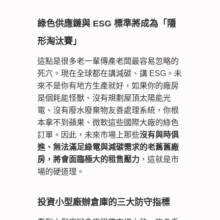
綠色供應鏈與 ESG 標準將成為「隱
形淘汰賽」
這點是很多老一輩傳產老闆最容易忽略的
死穴。現在全球都在講減碳、講 ESG。未
來不是你有地方生產就好，如果你的廠房
是個耗能怪獸、沒有規劃屋頂太陽能光
電、沒有廢水廢棄物友善處理系統，你根
本拿不到蘋果、微軟這些國際大廠的綠色
訂單。因此，未來市場上那些
沒有與時俱
進、無法滿足綠電與減碳需求的老舊舊廠
房，將會面臨極大的租售壓力
，這就是市
場的硬道理。
投資小型廠辦倉庫的三大防守指標