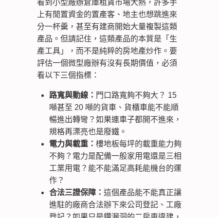
看到小型廠辦倉庫租賃市場大熱，許多手
上有閒置資金的置產客、地主也想跳進來
分一杯羹，甚至有建商開始大量複製這類
產品。但請記住，這類產品的本質是「生
產工具」，而不是純粹的房地產炒作。要
評估一個微型廠辦有沒有長期價值，必須
看以下三個指標：
路寬與動線：
門口路寬夠不夠大？ 15
噸甚至 20 噸的貨車、貨櫃車能不能順
暢進出轉彎？如果連車子都開不進來，
規格再漂亮也是廢鐵。
電力與載重：
樓地板每坪的載重能力夠
不夠？電力是配備一般家用電還是三相
工業用電？能不能滿足高耗能機台的運
作？
合法三證保障：
這個產品能不能真正讓
進駐的廠商合法辦下來公司登記、工廠
登記？如果只是鑽漏洞的二房東違建，