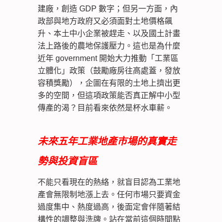
建廠，創造 GDP 數字；但另一方面，內
政部與地方政府又必須面對土地價格飆
升、本土中小企業被趕走、以及國土計畫
法上路後的農地保護壓力。這也是為什麼
近年 government 開始大力推動「工業區
立體化」政策（鼓勵廠房往高處蓋，發放
容積獎勵），企圖在有限的土地上擠出更
多的空間，但這項政策能否真正解中小型
傳產的渴？目前看來依然是杯水車薪。
未來五年工業地產市場的真實走
勢與投資盲區
不能只看現在的熱絡，就盲目認為工業地
產會無限制地漲上去。任何市場只要資金
過度集中、熱度過高，後面定會伴隨著結
構性的調整與洗牌。站在當前這個時間點