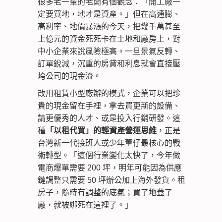
很多老一輩的老闆有個觀念：「開工廠一
定要買地，地才是資產。」但在高通膨、
高利率、地價暴漲的今天，把幾千萬甚至
上億元的資金死死卡在土地和廠房上，對
中小企業來說風險極高。一旦景氣反轉、
訂單銳減，沉重的房貸和利息就會直接壓
垮公司的現金流。
改用租賃小型廠辦的模式，企業可以把珍
貴的現金留在手裡，拿去買更新的設備、
請更優秀的人才、或是投入行銷研發。這
種
「以租代買」的輕資產營運思維
，正是
台灣新一代接班人或少年董仔最核心的戰
術轉型。「這個行業變化太快了，今年做
電商爆單需要 200 坪，明年可能因為供應
鏈調整只需要 50 坪辦公加上海外發貨。租
房子，隨時有調整的底氣；買了地蓋了
廠，就被綁死在這裡了。」