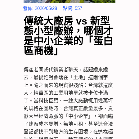
發佈:
2026/05/28
點閱:
557
傳統大廠房 vs 新型
態小型廠辦，哪個才
是中小企業的「蛋白
區商機」
傳產老闆或代銷業者聊天，話題繞來繞
去，最後絕對會落在「土地」這兩個字
上。隨之而來的現實很殘酷：台灣就這麼
大，精華區的工業用地早就被卡位卡滿
了。當科技巨頭、一線大廠動輒用幾萬坪
的規格在圈地時，台灣真正數量最多、貢
獻大半經濟命脈的「中小企業」，卻面臨
了建廠成本暴增、無地可租、甚至連合法
登記都找不到地方的生存困境。在這樣極