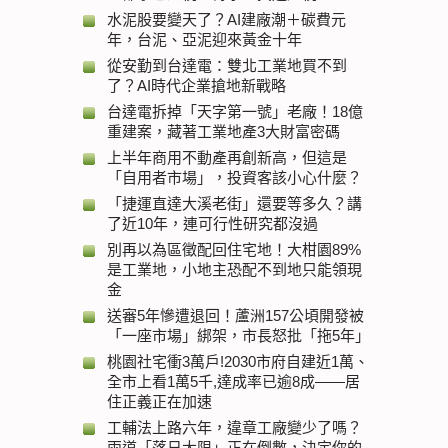
水泥股要變天了？AI建廠潮＋碳費元
年，台泥、亞泥迎來黃金十年
從安勤到台達電：雙北工業地買不到
了？AI時代企業搶地新戰略
台達電拆掉「天字第一號」老廠！18億
重建案，藏著工業地產3大財富密碼
上半年商用不動產再創新高，但這是
「自用者市場」，投資客該小心什麼？
「捷運直達大溪老街」還要等多久？講
了近10年，連可行性研究都沒過
別再以為區徵配回住宅地！大柑園89%
是工業地，小地主恐配不到地只能領現
金
送審5年慘遭退回！蘆洲157公頃開發被
「一座市場」綁架，市長怒批「拖5年」
桃園社宅衝3萬戶!2030市府自建近1萬、
全市上看1萬5千,達成率已逾8成——居
住正義正在加速
工輔法上路六年，違章工廠變少了嗎？
兩道「落日大限」正在倒數，決定你的