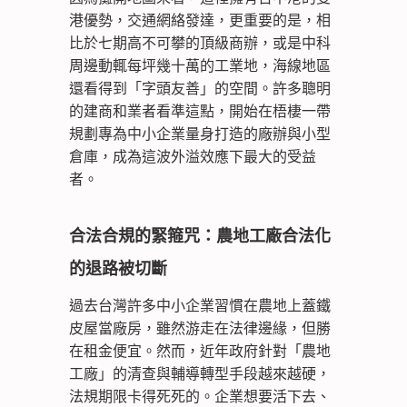
港優勢，交通網絡發達，更重要的是，相
比於七期高不可攀的頂級商辦，或是中科
周邊動輒每坪幾十萬的工業地，海線地區
還看得到「字頭友善」的空間。許多聰明
的建商和業者看準這點，開始在梧棲一帶
規劃專為中小企業量身打造的廠辦與小型
倉庫，成為這波外溢效應下最大的受益
者。
合法合規的緊箍咒：農地工廠合法化
的退路被切斷
過去台灣許多中小企業習慣在農地上蓋鐵
皮屋當廠房，雖然游走在法律邊緣，但勝
在租金便宜。然而，近年政府針對「農地
工廠」的清查與輔導轉型手段越來越硬，
法規期限卡得死死的。企業想要活下去、