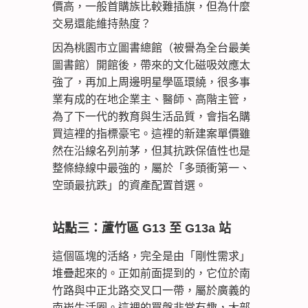
價高，一般首購族比較難插旗，但為什麼
交易還能維持熱度？
因為桃園市立圖書總館（被譽為全台最美
圖書館）開館後，帶來的文化磁吸效應太
強了，再加上周邊明星學區環繞，很多事
業有成的在地企業主、醫師、高階主管，
為了下一代的教育與生活品質，會指名購
買這裡的指標豪宅。這裡的新建案單價雖
然在沿線名列前茅，但其抗跌保值性也是
整條綠線中最強的，屬於「多頭衝第一、
空頭最抗跌」的資產配置首選。
站點三：蘆竹區 G13 至 G13a 站
這個區塊的活絡，完全是由「剛性需求」
堆疊起來的。正如前面提到的，它位於南
竹路與中正北路交叉口一帶，屬於廣義的
南崁生活圈。這裡的買盤非常有趣，大部