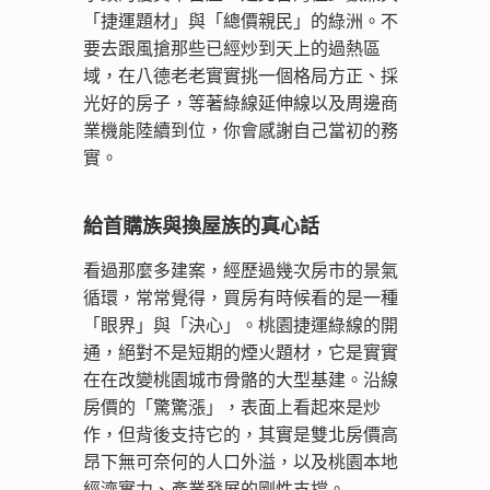
「捷運題材」與「總價親民」的綠洲。不
要去跟風搶那些已經炒到天上的過熱區
域，在八德老老實實挑一個格局方正、採
光好的房子，等著綠線延伸線以及周邊商
業機能陸續到位，你會感謝自己當初的務
實。
給首購族與換屋族的真心話
看過那麼多建案，經歷過幾次房市的景氣
循環，常常覺得，買房有時候看的是一種
「眼界」與「決心」。桃園捷運綠線的開
通，絕對不是短期的煙火題材，它是實實
在在改變桃園城市骨骼的大型基建。沿線
房價的「驚驚漲」，表面上看起來是炒
作，但背後支持它的，其實是雙北房價高
昂下無可奈何的人口外溢，以及桃園本地
經濟實力、產業發展的剛性支撐。