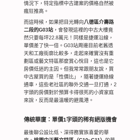
情況下，特定指標中古建案的價格自然被
瘋狂推高。
而這時候，如果把目光轉向
八德區介壽路
二段的G03站
，會發現這裡的中古大樓竟
然只要每坪22.8萬元！同樣是捷運沿線，
單價差了快一倍。G03站周邊目前老舊透
天和工廠街廓比較多，走起來確實沒有重
劃區或藝文特區那麼賞心悅目，這也是它
房價低迷的主因。但我常常跟朋友說，買
中古屋買的是「性價比」，隨著捷運綠線
通車，這些老社區的聯外交通一旦打通，2
字頭的房價對於預算卡得很死的小資家庭
來說，反而是最溫暖的避風港。
傳統華廈：單價1字頭的稀有絕版機會
最後聊公設比低、深得務實族喜愛的華