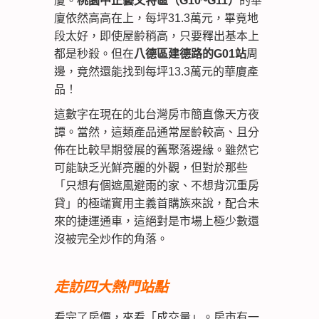
廈。
桃園中正藝文特區（G10~G11）
的華
廈依然高高在上，每坪31.3萬元，畢竟地
段太好，即使屋齡稍高，只要釋出基本上
都是秒殺。但在
八德區建德路的G01站
周
邊，竟然還能找到每坪13.3萬元的華廈產
品！
這數字在現在的北台灣房市簡直像天方夜
譚。當然，這類產品通常屋齡較高、且分
佈在比較早期發展的舊聚落邊緣。雖然它
可能缺乏光鮮亮麗的外觀，但對於那些
「只想有個遮風避雨的家、不想背沉重房
貸」的極端實用主義首購族來說，配合未
來的捷運通車，這絕對是市場上極少數還
沒被完全炒作的角落。
走訪四大熱門站點
看完了房價，來看「成交量」。房市有一