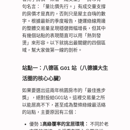
句名言：「量比價先行。」有成交量支撐
的房價才是真的，否則只是屋主自嗨的數
字。根據最新的季度報告，捷運綠線周邊
的整體交易量呈現穩健微幅增長，但其中
有幾個站點的表現簡直可以用「熱到發
燙」來形容。以下就挑出最關鍵的四個區
域，幫大家做第一線的剖析。
站點一：八德區 G01 站（八德擴大生
活圈的核心心臟）
如果要選出這兩年桃園房市的「最佳進步
獎」，絕對投給G01站。這裡交易量之所
以能居高不下，甚至成為整條綠線最活絡
的站點，主要原因有三個：
優勢 1
高綠覆率的宜居環境：
不同於老