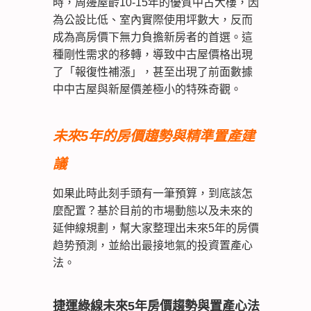
時，周邊屋齡10-15年的優質中古大樓，因
為公設比低、室內實際使用坪數大，反而
成為高房價下無力負擔新房者的首選。這
種剛性需求的移轉，導致中古屋價格出現
了「報復性補漲」，甚至出現了前面數據
中中古屋與新屋價差極小的特殊奇觀。
未來5年的房價趨勢與精準置產建
議
如果此時此刻手頭有一筆預算，到底該怎
麼配置？基於目前的市場動態以及未來的
延伸線規劃，幫大家整理出未來5年的房價
趋势預測，並給出最接地氣的投資置產心
法。
捷運綠線未來5年房價趨勢與置產心法