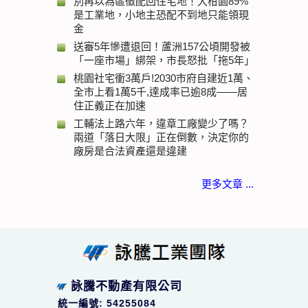
別再以為區徵配回住宅地！大柑園89%
是工業地，小地主恐配不到地只能領現
金
送審5年慘遭退回！蘆洲157公頃開發被
「一座市場」綁架，市長怒批「拖5年」
桃園社宅衝3萬戶!2030市府自建近1萬、
全市上看1萬5千,達成率已逾8成——居
住正義正在加速
工輔法上路六年，違章工廠變少了嗎？
兩道「落日大限」正在倒數，決定你的
廠房是合法資產還是違建
更多文章 ...
詠騰不動產有限公司
統一編號: 54255084