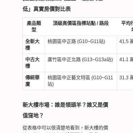
低」真實房價對比表
產品類
頂級高價區指標站點 / 路段
平均行
型
全新大
桃園區中正路 (G10~G11站)
41.5
樓
中古大
蘆竹區中正北路 (G13~G13a站)
41.1
樓
傳統華
桃園區中正藝文特區 (G10~G11
31.3
廈
站)
新大樓市場：誰是領頭羊？誰又是價
值窪地？
從表格中可以很清楚地看到，新大樓的價