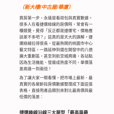
（新大樓/中古屋/華廈）
買房第一步，永遠是看荷包與真實數據。
很多人在看捷運綠線的房價時，常會有一
種錯覺，覺得「反正都是捷運宅，價格應
該差不多吧？」這真的是天大的誤解。捷
運綠線拉得很長，從最熱鬧的桃園市中心
藝文特區，一路延伸到還在開發中的八德
擴大重劃區，甚至到航空城周邊，各站點
因為生活機能、發展成熟度不同，單價落
差高達一到兩倍！
為了讓大家一眼看懂，把市場上最新、最
真實的各屋齡段房價數據整理成下面這張
表格，直接用產品類別來對比最高價與最
低價的落差：
捷運綠線沿線三大屋型「最高與最