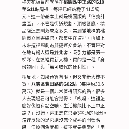
格天花板目前就落在
桃園區中正路的G10
至G11站
周邊，每坪已經站穩了41.5萬
元。這一帶基本上就是桃園版的「信義計
畫區」，不管是街道規劃、頂級餐廳、精
品店还是剛落成沒多久、美到變地標的桃
園市立圖書總館，都集中在這裡。再加上
未來這裡規劃為雙捷運交會站，不管是對
在地有錢人還是雙北客，吸引力都是第一
梯隊。在這裡買新大樓，買的是一種「身
份認同」與「無可取代的便利性」。
相反地，如果預算有限，但又非新大樓不
買，
八德區豐田路的G02站
（每坪約30.6
萬元）就是一個非常值得研究的點。很多
人去現場看可能會覺得：「哎呀，這裡怎
麼好像還有點空曠、生活機能比不上中正
路？」沒錯，這正是它只要3字頭的原因。
這裡反映的是它還沒完全成熟的開發階
段，但換個角度想，這不就是典型的「用