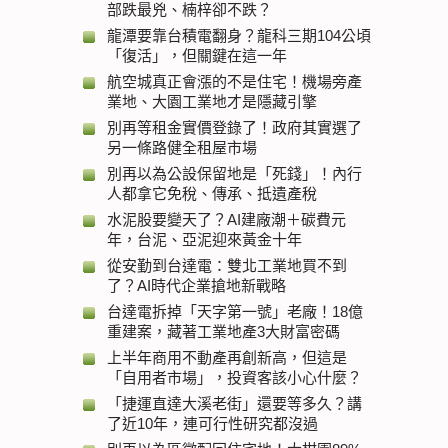
部跌最兇、楠梓卻不跌？
龍潭要靠台積電翻身？龍科三期104公頃
「復活」，但關鍵在這一年
航空城真正會漲的不是住宅！機場旁產
業地、大園工業地才是隱藏引擎
別再等租金實價登錄了！政府其實選了
另一條路健全租屋市場
別再以為公設保留地是「死錢」！內行
人都拿它免稅、傳承、抵遺產稅
水泥股要變天了？AI建廠潮＋碳費元
年，台泥、亞泥迎來黃金十年
從安勤到台達電：雙北工業地買不到
了？AI時代企業搶地新戰略
台達電拆掉「天字第一號」老廠！18億
重建案，藏著工業地產3大財富密碼
上半年商用不動產再創新高，但這是
「自用者市場」，投資客該小心什麼？
「捷運直達大溪老街」還要等多久？講
了近10年，連可行性研究都沒過