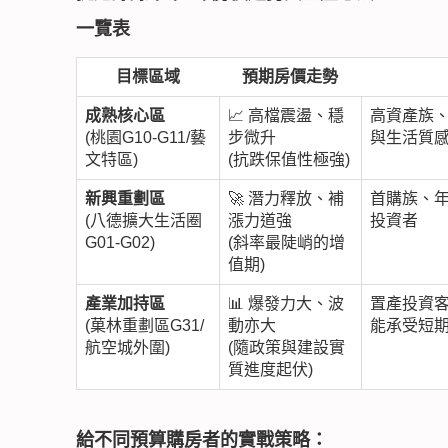
一覽表
目標區域
預期房價走勢
成熟核心區
📈 高檔震盪、穩
高資產族
(桃園G10-G11/藝
步微升
與生活質
文特區)
(抗跌保值性極強)
新興重劃區
🚀 潛力釋放、補
首購族、
(八德擴大生活圈
漲力道強
投資者
G01-G02)
(斜率最陡峭的增
值期)
產業加持區
📊 爆發力大、波
置產投資
(菓林重劃區G31/
動亦大
能承受短
航空城外圍)
(隨政策與建設實
質進度起伏)
給不同預算購房者的實戰策略：