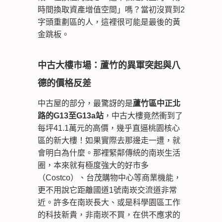
時間換取資產增值空間」嗎？當初沒買到2
字頭重劃區的人，這裡很可能是最後的黃
金跳板。
中古大樓市場：蘆竹的異軍突起與八
德的價格反差
中古屋的部分，最驚訝的是
蘆竹區中正北
路的G13至G13a站
，中古大樓竟然衝到了
每坪41.1萬元的高價，幾乎直逼桃園核心
區的新大樓！如果實際去那邊走一遭，就
會明白為什麼。那裡緊鄰傳統的南崁生活
圈，本來就有極度強大的好市多
（Costco）、台茂購物中心等商業機能，
更不用說它距離國道1號南崁交流道非常
近。許多在南崁長大、或是科學園區工作
的科技新貴，非南崁不買，在供不應求的