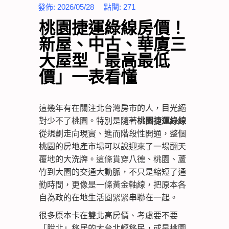
發佈:
2026/05/28
點閱:
271
桃園捷運綠線房價！
新屋、中古、華廈三
大屋型「最高最低
價」一表看懂
這幾年有在關注北台灣房市的人，目光絕
對少不了桃園。特別是隨著
桃園捷運綠線
從規劃走向現實、進而階段性開通，整個
桃園的房地產市場可以說迎來了一場翻天
覆地的大洗牌。這條貫穿八德、桃園、蘆
竹到大園的交通大動脈，不只是縮短了通
勤時間，更像是一條黃金軸線，把原本各
自為政的在地生活圈緊緊串聯在一起。
很多原本卡在雙北高房價、考慮要不要
「脫北」移居的大台北輕移民，或是桃園