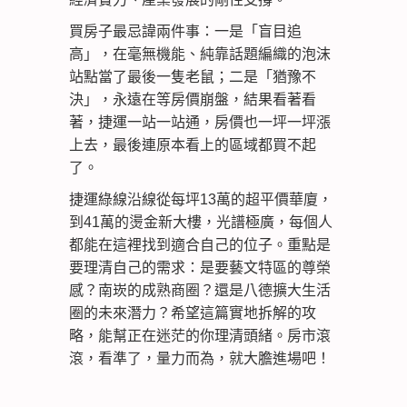
買房子最忌諱兩件事：一是「盲目追
高」，在毫無機能、純靠話題編織的泡沫
站點當了最後一隻老鼠；二是「猶豫不
決」，永遠在等房價崩盤，結果看著看
著，捷運一站一站通，房價也一坪一坪漲
上去，最後連原本看上的區域都買不起
了。
捷運綠線沿線從每坪13萬的超平價華廈，
到41萬的燙金新大樓，光譜極廣，每個人
都能在這裡找到適合自己的位子。重點是
要理清自己的需求：是要藝文特區的尊榮
感？南崁的成熟商圈？還是八德擴大生活
圈的未來潛力？希望這篇實地拆解的攻
略，能幫正在迷茫的你理清頭緒。房市滾
滾，看準了，量力而為，就大膽進場吧！