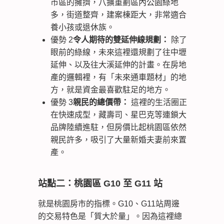
市區的擁擠，八擴重劃區內公園綠地
多，街道整齊，建案棟距大，非常適合
養小孩或退休族。
優勢 2
令人期待的雙延伸線規劃：
除了
眼前的綠線，未來這裡還規劃了往中壢
延伸、以及往大溪延伸的計畫。在房地
產的邏輯裡，有「未來通車題材」的地
方，就是資金最喜歡駐足的地方。
優勢 3
親民的總價帶：
這裡的生活圈正
在快速成型，藏壽司、星巴克等連鎖大
品牌陸續進駐，但房價比起桃園區依然
親民許多，吸引了大量新婚夫妻前來置
產。
站點二：桃園區 G10 至 G11 站
就是桃園房市的指標。G10、G11站周邊
的交易特色是「質大於量」。因為這裡總