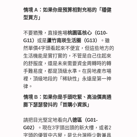
情境 A：如果你是預算相對充裕的「穩健
型買方」
不要猶豫，直接進場
桃園區核心（G10-
G11）
或是
蘆竹南崁生活圈（G13）
。雖
然單價4字頭看起來不便宜，但這些地方的
生活機能是實打實的，不管是自己住起來
的舒服度，還是未來需要資金周轉時的轉
手難易度，都是頂級水準。在房地產市場
裡，頂級地段的「稀缺性」永遠是第一神
律。
情境 B：如果你是手頭吃緊、高油價高通
膨下瑟瑟發抖的「首購小資族」
請把目光堅定地看向
八德區（G01-
G02）
。現在3字頭出頭的新大樓，或者2
字頭的優質中古屋，是北台灣極少數兼具