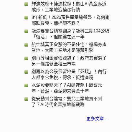
輝達效應＋捷運棕線！龜山AI黃金廊道
成形，工業地迎補漲行情
8年新低！2026預售屋量縮盤整，為何南
部跌最兇、楠梓卻不跌？
龍潭要靠台積電翻身？龍科三期104公頃
「復活」，但關鍵在這一年
航空城真正會漲的不是住宅！機場旁產
業地、大園工業地才是隱藏引擎
別再等租金實價登錄了！政府其實選了
另一條路健全租屋市場
別再以為公設保留地是「死錢」！內行
人都拿它免稅、傳承、抵遺產稅
水泥股要變天了？AI建廠潮＋碳費元
年，台泥、亞泥迎來黃金十年
從安勤到台達電：雙北工業地買不到
了？AI時代企業搶地新戰略
更多文章 ...