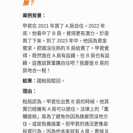
臉？
案例背景：
甲君在 2021 年買了 A 房自住。2022 年
底，他看中了 B 房，覺得更有潛力，於是
買了下來。到了 2023 年中，他因為資金
需求，把還沒住熱的 B 房給賣了。甲君覺
得，既然我在 A 房有設籍，在 B 房也有設
籍，這應該算重購自住吧？我要退 B 房的
房地合一稅！
結果：
國稅局駁回。
理由：
稅局認為，甲君在出售 B 房的時候，他其
實已經擁有 A 房可以居住。法律上的「重
購退稅」是為了避免你因為換屋而沒地方
住，或是負擔過重。但甲君的情況更像是
投資行為，因為他本來就有 A 房，賣掉 B