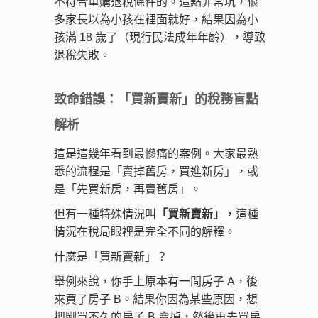
不符合重購退稅條件的。這點非常坑，很
多家長以為小孩在裡面就好，結果因為小
孩滿 18 歲了（現行民法成年年齡），導致
退稅失敗。
致命錯誤：「買新賣新」的稅務盲點
解析
這是這幾年看到最慘痛的案例。大家最熟
悉的流程是「賣掉舊房，買進新房」，或
是「先買新房，再賣舊房」。
但有一種特殊情況叫
「買新賣新」
，這種
情況在稅局眼裡是完全不同的解釋。
什麼是「買新賣新」？
舉例來說，你手上原本有一間房子 A，後
來買了房子 B。結果你因為某些原因，想
把剛買不久的房子 B 賣掉，然後再去買房