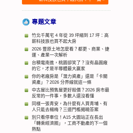
專題文章
竹北千萬宅 4 年從 39 坪縮到 17 坪：高
薪科技族也買不起大房
2026 豐原土地怎麼看？都更、商業、捷
運、產業一次解析
台積電南進，桃園卻笑了？沒有晶圓廠
的它，才是半導體最大贏家
你的老廠房是「潛力資產」還是「卡關
資產」？2026 分界線就這一條
中古屋比預售屋更好殺價？2026 房市最
反常的一件事，多數人還沒看懂
同樣一張青安，為什麼有人買青埔、有
人只能去楊梅？三道門檻揭曉答案
別只看停車位！A15 大園站正在長出
「轉乘經濟圈」，工商不動產的下一個
熱點