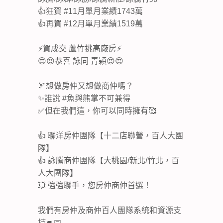
👍狂賀 #11月單月業績1743萬
👍再賀 #12月單月業績1519萬
⚡️賀成交 蘆竹挑高廠房⚡️
😍😍恭喜 詠同 青穎😍😍
🏹想做房仲又想做商仲嗎？
✨誰說 #魚與熊掌不可兼得
✅但在我們這，你可以同時擁有🥰
👍 聯洋房仲團隊【十二店聯營，百人大團
隊】
👍 詠騰商仲團隊【大桃園/新北/竹北，百
人大團隊】
💥 強強聯手，您房仲商仲首選！
我們有房仲及商仲百人團隊系統和資源支
持👊🏻