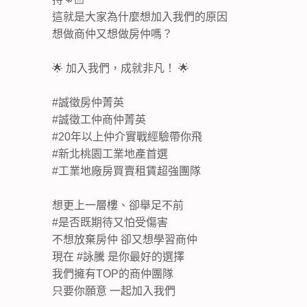
這就是大家為什麼想加入我們的原因
想做商仲又想做房仲嗎？
🌟 加入我們，成就非凡！ 🌟
#誠徵房仲菁英
#誠徵工仲商仲菁英
#20年以上仲介實戰經驗帶你飛
#新北桃園工業地產首選
#工業地廠房買賣租賃超強團隊
想更上一層樓、卻舉足不前
#是否既期待又怕受傷害
不想放棄房仲 卻又想學習商仲
現在 #詠騰 是你最好的選擇
我們擁有TOP的商仲團隊
只要你願意 一起加入我們