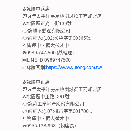
⛳詠騰中路店
🧑‍🤝‍🧑太平洋房屋桃園詠騰工商加盟店
⛳桃園區正光二街139號
👉詠騰不動產有限公司
👉經紀人:(102)彰縣字第00365號
🏹營運中、擴大徵才中
☎️0989-747-500 (蔡經理)
🆔LINE ID:0989747500
✅詠騰官網:
https://www.yuteng.com.tw/
⛳詠騰中正店
🧑‍🤝‍🧑太平洋房屋桃園詠群工商加盟店
⛳桃園區中正路1391號
👉詠群工商地產股份有限公司
👉經紀人:(107)桃市字第001700號
🏹營運中、擴大徵才中
☎️0955-138-868（賴店長）