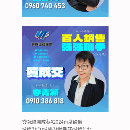
🏆詠騰團隊👍#2024再度破億
詠騰/詠群/詠勝/詠騰新莊/詠騰竹北