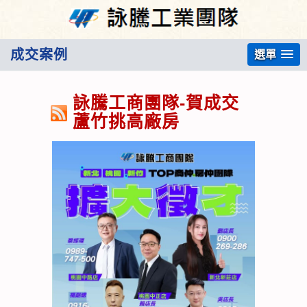
成交案例
選單
詠騰工商團隊-賀成交
蘆竹挑高廠房