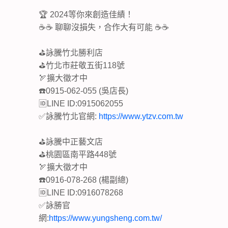
🏆 2024等你來創造佳績！
☕☕ 聊聊沒損失，合作大有可能 ☕☕
⛳詠騰竹北勝利店
⛳竹北市莊敬五街118號
🏹擴大徵才中
☎️0915-062-055 (吳店長)
🆔LINE ID:0915062055
✅詠騰竹北官網:
https://www.ytzv.com.tw
⛳詠騰中正藝文店
⛳桃園區南平路448號
🏹擴大徵才中
☎️0916-078-268 (楊副總)
🆔LINE ID:0916078268
✅詠勝官
網:
https://www.yungsheng.com.tw/