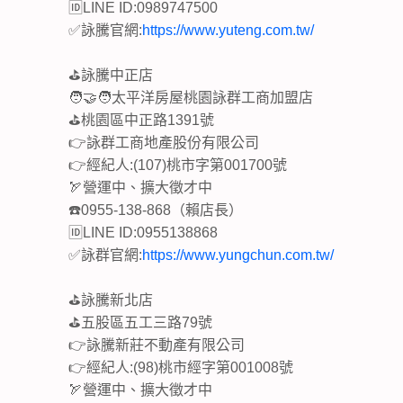
🆔LINE ID:0989747500
✅詠騰官網:
https://www.yuteng.com.tw/
⛳詠騰中正店
🧑‍🤝‍🧑太平洋房屋桃園詠群工商加盟店
⛳桃園區中正路1391號
👉詠群工商地產股份有限公司
👉經紀人:(107)桃市字第001700號
🏹營運中、擴大徵才中
☎️0955-138-868（賴店長）
🆔LINE ID:0955138868
✅詠群官網:
https://www.yungchun.com.tw/
⛳詠騰新北店
⛳五股區五工三路79號
👉詠騰新莊不動產有限公司
👉經紀人:(98)桃市經字第001008號
🏹營運中、擴大徵才中