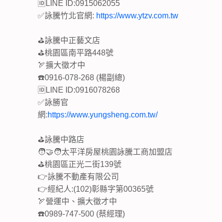
🆔LINE ID:0915062055
✅詠騰竹北官網:
https://www.ytzv.com.tw
⛳詠騰中正藝文店
⛳桃園區南平路448號
🏹擴大徵才中
☎️0916-078-268 (楊副總)
🆔LINE ID:0916078268
✅詠勝官
網:
https://www.yungsheng.com.tw/
⛳詠騰中路店
🧑‍🤝‍🧑太平洋房屋桃園詠騰工商加盟店
⛳桃園區正光二街139號
👉詠騰不動產有限公司
👉經紀人:(102)彰縣字第00365號
🏹營運中、擴大徵才中
☎️0989-747-500 (蔡經理)