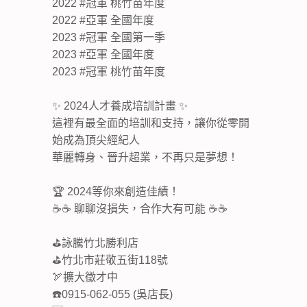
2022 #冠軍 桃竹苗年度
2022 #亞軍 全國年度
2023 #冠軍 全國第一季
2023 #亞軍 全國年度
2023 #冠軍 桃竹苗年度
✨ 2024人才養成培訓計畫 ✨
這裡有最全面的培訓和支持，讓你從零開
始成為頂尖經紀人
華麗轉身、晉升超業，不再只是夢想！
🏆 2024等你來創造佳績！
☕☕ 聊聊沒損失，合作大有可能 ☕☕
⛳詠騰竹北勝利店
⛳竹北市莊敬五街118號
🏹擴大徵才中
☎️0915-062-055 (吳店長)