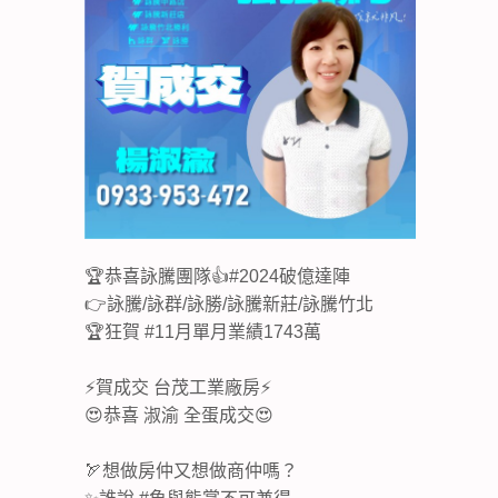
🏆恭喜詠騰團隊👍#2024破億達陣
👉詠騰/詠群/詠勝/詠騰新莊/詠騰竹北
🏆狂賀 #11月單月業績1743萬
⚡️賀成交 台茂工業廠房⚡️
😍恭喜 淑渝 全蛋成交😍
🏹想做房仲又想做商仲嗎？