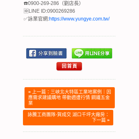
☎️0900-269-286（劉店長）
🆔LINE ID:0900269286
✅詠業官網:
https://www.yungye.com.tw/
回首頁
«
上一篇：三峽北大特區工業地案例｜因
應需求建議購地 帶動週遭行情 鋼鐵五金
業
詠騰工商團隊-賀成交 湖口千坪大廠房：
下一篇
»