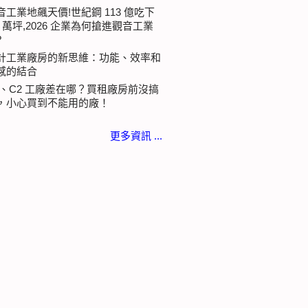
音工業地飆天價!世紀鋼 113 億吃下
.3 萬坪,2026 企業為何搶進觀音工業
?
計工業廠房的新思維：功能、效率和
感的結合
1、C2 工廠差在哪？買租廠房前沒搞
，小心買到不能用的廠！
更多資訊 ...