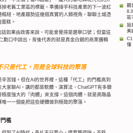
觀
撕掉老舊工業區的標籤，準備接手科技產業的下一波紅
8
通樞紐、地產趨勢這幾個真實的人類視角，聊聊土城憑
區
塊蛋糕。
設
美
句話如果由政客來說，可能會覺得是選舉口號；但當這
C
長黃仁勳口中說出，背後代表的就是真金白銀的商業邏輯
懂
：不只是代工，而是全球科技的聚落
辛苦錢。但在AI的世界裡，這種「代工」的門檻高到
家聊AI，講的都是軟體、演算法、ChatGPT有多聰
要極度強大的「肉體」來支撐。這個肉體，就是高階晶
球唯一一個能把這些硬體做到極致的聚落。
術門檻
但到了AI時代，晶片不只要小，還要算得快、不耗