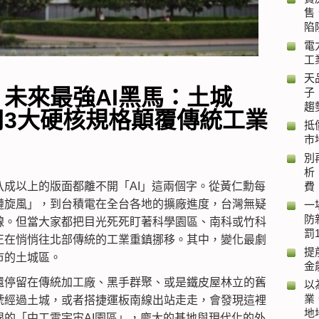
售
陷
電
工
天
未來最強AI黑馬：土城
子
趨
用3大硬核規格顛覆傳統工業
抵
市
別
析
成以上的版面都離不開「AI」這兩個字。從黃仁勳每
費
鏈旋風」，到台積電在全台各地的擴廠進度，台灣無疑
一
防
線。但當大家都把目光死死盯著科學園區、南科或竹科
罰
正在悄悄往北部傳統的工業重鎮挪移。其中，變化最劇
提
市的土城區。
金
還停留在傳統加工廠、黑手群聚、或是鐵皮屋林立的舊
以
業
號經過土城，或者搭捷運板南線出站走走，會發現這裡
地
的「中工雲宇宙AI園區」，龐大的基地與現代化的外