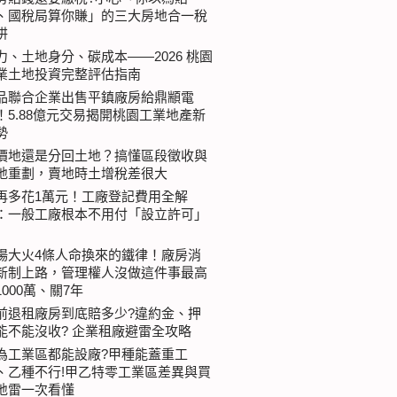
、國稅局算你賺」的三大房地合一稅
阱
力、土地身分、碳成本——2026 桃園
業土地投資完整評估指南
品聯合企業出售平鎮廠房給鼎顓電
！5.88億元交易揭開桃園工業地產新
勢
價地還是分回土地？搞懂區段徵收與
地重劃，賣地時土增稅差很大
再多花1萬元！工廠登記費用全解
：一般工廠根本不用付「設立許可」
場大火4條人命換來的鐵律！廠房消
新制上路，管理權人沒做這件事最高
1000萬、關7年
前退租廠房到底賠多少?違約金、押
能不能沒收? 企業租廠避雷全攻略
為工業區都能設廠?甲種能蓋重工
、乙種不行!甲乙特零工業區差異與買
地雷一次看懂