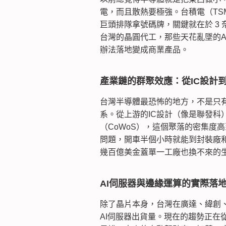
電，而且散熱要極強。台積電（TS
巨頭排隊拿號碼牌，關鍵就在於 3
台灣的晶圓代工，那些天花亂墜的A
辦法落地變成商業產品。
產業鏈的群聚效應：從IC設計
台灣半導體最恐怖的地方，不是只
系。從上游的IC設計（像是聯發科
（CoWoS），這個聚落的密集度
問題，開車半個小時就能到封裝廠
幾百億美金蓋單一工廠也換不來的
AI伺服器與邊緣運算的實際落
除了晶片本身，台灣在廣達、緯創
AI伺服器出貨量。現在的趨勢正在從