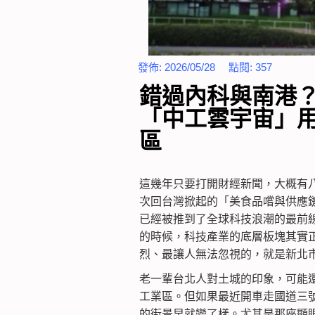
發佈:
2026/05/28
點閱:
357
錯過內科與南港？
「中工雲宇宙」
區
這幾年只要打開財經新聞，大概有八
次回台灣掀起的「美食品嚐與供應
已經被推到了全球科技浪潮的最前
的時候，科技產業的底層板塊其實
烈、最讓人無法忽視的，就是新北
老一輩台北人對土城的印象，可能
工業區。但如果最近開車走國道三
的街景早就變了樣。尤其是那座顯眼