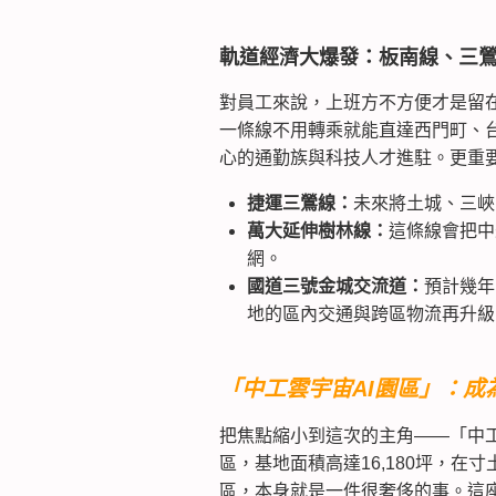
軌道經濟大爆發：板南線、三
對員工來說，上班方不方便才是留
一條線不用轉乘就能直達西門町、
心的通勤族與科技人才進駐。更重
捷運三鶯線：
未來將土城、三峽
萬大延伸樹林線：
這條線會把中
網。
國道三號金城交流道：
預計幾年
地的區內交通與跨區物流再升級
「中工雲宇宙AI園區」：成
把焦點縮小到這次的主角——「中工
區，基地面積高達16,180坪，
區，本身就是一件很奢侈的事。這