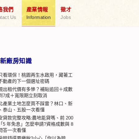
絡我們
產業情報
徵才
tact Us
Information
Jobs
新廠房知識
只看環保！桃園再生水啟用，藏著工
不動產的下一個選址密碼
規出租代價有多慘？補貼追回＋成數
到7成＋寬限期立刻取消
北產業土地怎麼買不踩雷？林口、新
、泰山、五股一次看懂
安貸款完整攻略:農地能貸嗎、前 200
「5 年免息」怎麼申請?資格成數與 8
問答一次看懂
房賠錢還要繳稅?小心「你以為賠