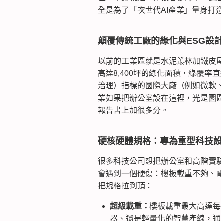
全是為了「次世代AI產業」量身打
顛覆傳統工廠的綠化與ESG設
以前的工業區就是水泥叢林加鐵皮屋
高達8,400坪的綠化面積，綠覆率
治理）指標的國際大廠（例如微軟、G
業如果把辦公室設在這裡，光是園
報告書上加很多分。
硬核硬體規格：專為重型科技
很多科技公司想把辦公室和高階實
會遇到一個硬傷：樓板載重不夠、電
把規格拉到頂：
超級載重：
樓板載重最大高達每
器、還是輕量化的智慧產線，通