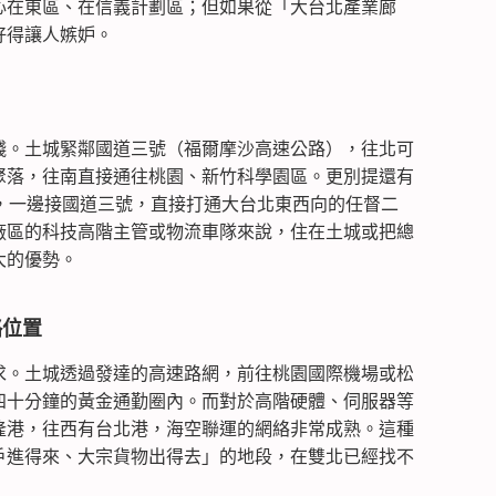
心在東區、在信義計劃區；但如果從「大台北產業廊
好得讓人嫉妒。
錢。土城緊鄰國道三號（福爾摩沙高速公路），往北可
聚落，往南直接通往桃園、新竹科學園區。更別提還有
號，一邊接國道三號，直接打通大台北東西向的任督二
廠區的科技高階主管或物流車隊來說，住在土城或把總
大的優勢。
略位置
求。土城透過發達的高速路網，前往桃園國際機場或松
四十分鐘的黃金通勤圈內。而對於高階硬體、伺服器等
隆港，往西有台北港，海空聯運的網絡非常成熟。這種
戶進得來、大宗貨物出得去」的地段，在雙北已經找不