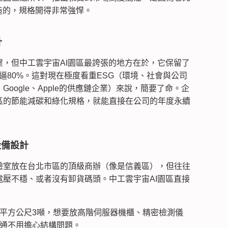
造的，規格開得非常強悍。
計
，但中工雲宇宙AI園區最誇張的地方在於，它保留了
直逼80%。這對現在極度看重ESG（環境、社會與公司
oogle、Apple的供應鏈企業）來說，簡要了命。企
區的節能減碳和綠化規格，就能直接在公司的年度永續
設備設計
驗室放在台北市區的頂級商辦（像是信義區），但往往
壓不穩、或者沒有卸貨碼頭。中工雲宇宙AI園區直接
平方公尺3噸，想要放高階伺服器機櫃、精密檢測儀
通不用擔心結構問題。