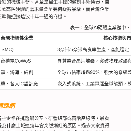
廠裡的機械手臂、甚至是醫生手裡的微創手術儀器，自
味著高階硬體的需求量會呈幾何級數暴增，而台灣企業
正準備迎接這波十年一遇的商機。
表一：全球AI硬體產業鏈中
台灣指標性企業
核心技術與
TSMC)
3奈米/5奈米高良率生產、產能穩定
台積電CoWoS
異質整合晶片堆疊，突破物理散熱
緯穎、鴻海、緯創
全球市佔率超過90%，強大的系統
華、各大IC設計廠
嵌入式系統、工業電腦全球龍頭，
通路網
這些企業在挑選辦公室、研發總部或高階產線時，最看
是為什麼土城這幾年會突然爆紅的原因。過去大家覺得