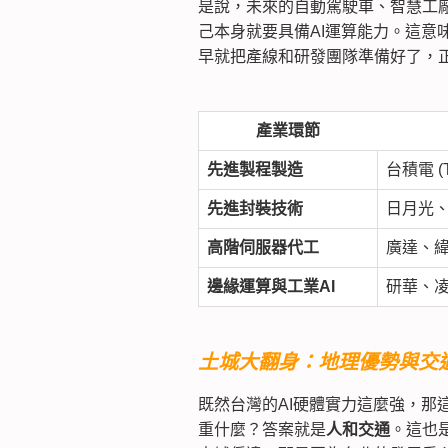
是說，未來的自動駕駛車、智慧工
己本身就要具備AI運算能力。這意
早就把產線和研發團隊準備好了，
產業環節
先進製程製造
台積電 (
先進封裝技術
日月光、
高階伺服器代工
廣達、
邊緣運算與工業AI
研華、凌
土城大翻身：地理優勢與交
既然台灣的AI硬體實力這麼強，那
重什麼？答案
就是
人和交通
。這也