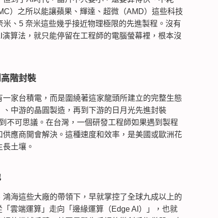
MC）之所以能讓蘋果、輝達、超微（AMD）這些科技
 奈米、5 奈米這些幾乎接近物理極限的先進製程。沒有
I演算法，就只能停留在工程師的電腦螢幕裡，根本沒
到高階封裝
有一家台積電，而是圍繞著這家龍頭所建立的完整生態
）、中游的晶圓製造，再到下游的日月光先進封裝
高到不可思議。在台灣，一個研發工程師如果遇到製程
和供應商開會解決。這種速度和效率，是美國或歐洲花
生長土壤。
地
、鴻海這些大廠的帶領下，早就掌控了全球九成以上的
「雲端運算」走向「邊緣運算（Edge AI）」，也就