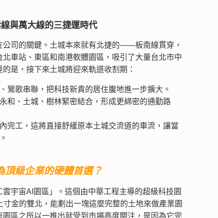
鶯線與萬大線的三捷運時代
在公司的關鍵。土城本來就有北捷的——板南線貫穿，
台北車站、東區和南港軟體園區，吸引了大量台北市中
要的是，接下來土城將迎來軌道收割期：
、鶯歌串聯，把科技新貴的居住腹地進一步擴大。
永和、土城、樹林緊密結合，形成更綿密的通勤路
內完工，這將直接舒緩原本土城交流道的車流，讓當
。
為頂級企業的硬體首選？
雲宇宙AI園區」。這個由中華工程主導的超級科技園
在寸土寸金的雙北，能劃出一塊這麼完整的土地來做產業園
座園區之所以一推出就受到市場高度關注，是因為它完