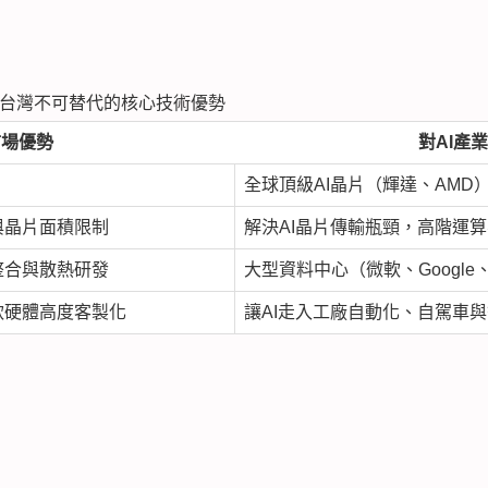
，台灣不可替代的核心技術優勢
市場優勢
對AI產
全球頂級AI晶片（輝達、AMD
與晶片面積限制
解決AI晶片傳輸瓶頸，高階運
整合與散熱研發
大型資料中心（微軟、Googl
軟硬體高度客製化
讓AI走入工廠自動化、自駕車