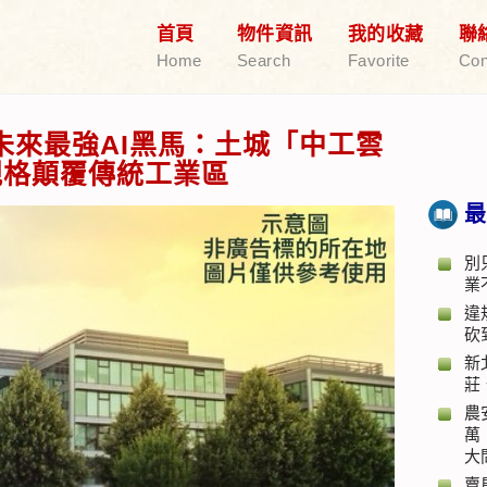
首頁
物件資訊
我的收藏
聯
Home
Search
Favorite
Con
未來最強AI黑馬：土城「中工雲
規格顛覆傳統工業區
最
別
業
違
砍
新
莊
農
萬
大
賣