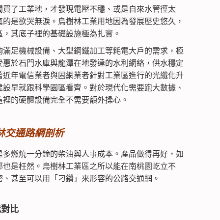
闆買了工業地，才發現電壓不穩、或是自來水管徑太
真的是欲哭無淚。烏樹林工業用地因為發展歷史悠久，
區，其底子裡的基礎設施極為扎實。
夠滿足機械設備、大型鋼鐵加工等耗電大戶的需求，極
受惠於石門水庫與龍潭在地發達的水利網絡，供水穩定
著近年電信業者與固網業者針對工業區進行的光纖化升
建設早就跟科學園區看齊。對於現代化需要跑大數據、
這裡的硬體設備完全不需要額外操心。
林交通路網剖析
是多燃燒一分鐘的柴油與人事成本。產品做得再好，如
那也是枉然。烏樹林工業區之所以能在南桃園屹立不
密、甚至可以用「刁鑽」來形容的公路交通網。
能對比