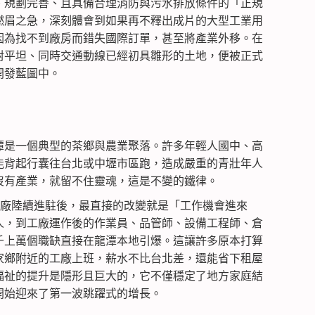
、規劃完善、且具備合理消防與污水排放條件的「正規
燃眉之急，深刻體會到如果再不釋出成片的大型工業用
因為找不到廠房而錯失國際訂單，甚至將產業外移。在
對平坦、同時交通動線已經初具雛形的土地，便被正式
開發藍圖中。
潭是一個典型的茶鄉與農業聚落。許多年輕人國中、高
能背起行囊往台北或中壢市區跑，造成嚴重的青壯年人
沒有產業，就留不住靈魂，這是不變的鐵律。
、工廠陸續進駐後，最直接的改變就是「工作機會進來
人，到工廠運作後的作業員、品管師、設備工程師、倉
千上萬個職缺直接在龍潭本地引爆。這讓許多原本打算
家鄉附近的工廠上班，薪水不比台北差，還能省下租屋
福祉的提升是隱形且巨大的，它不僅穩定了地方家庭結
開始迎來了第一波跳躍式的增長。