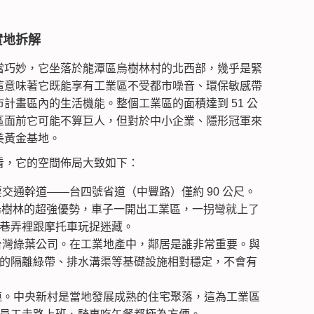
實地拆解
當巧妙，它坐落於龍潭區烏樹林村的北西部，幾乎是緊
這意味著它既能享有工業區不受都市噪音、環保敏感帶
計畫區內的生活機能。整個工業區的面積達到 51 公
區面前它可能不算巨人，但對於中小企業、隱形冠軍來
美黃金基地。
看，它的空間佈局大致如下：
交通幹道——台四號省道（中豐路）僅約 90 公尺。
是烏樹林的超強優勢，車子一開出工業區，一拐彎就上了
巷弄裡跟摩托車玩捉迷藏。
台灣綠葉公司。在工業地產中，鄰居是誰非常重要。與
的隔離綠帶、排水溝渠等基礎設施相對穩定，不會有
連。中央新村是當地發展成熟的住宅聚落，這為工業區