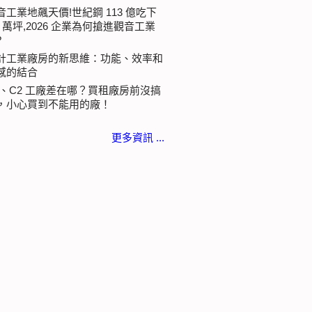
音工業地飆天價!世紀鋼 113 億吃下
.3 萬坪,2026 企業為何搶進觀音工業
?
計工業廠房的新思維：功能、效率和
感的結合
1、C2 工廠差在哪？買租廠房前沒搞
，小心買到不能用的廠！
更多資訊 ...