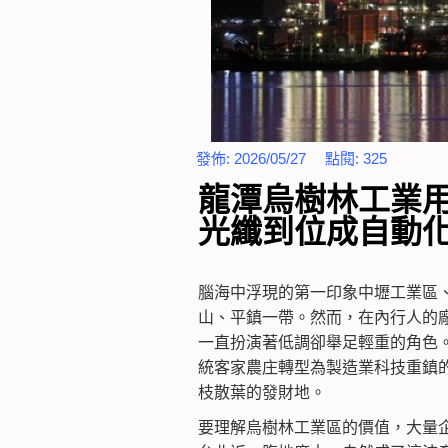
發佈:
2026/05/27
點閱:
325
龍潭烏樹林工業
光纖到位成自動
腦海中浮現的第一印象中壢工業區
山、平鎮一帶。然而，在內行人的
一直扮演著低調卻舉足輕重的角色。
統客家農庄轉型為製造業科技重鎮
枝散葉的發財地。
要理解烏樹林工業區的價值，大量