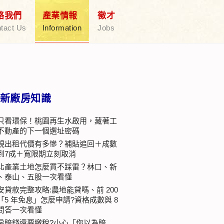
絡我們
產業情報
徵才
tact Us
Information
Jobs
新廠房知識
只看環保！桃園再生水啟用，藏著工
不動產的下一個選址密碼
規出租代價有多慘？補貼追回＋成數
到7成＋寬限期立刻取消
北產業土地怎麼買不踩雷？林口、新
、泰山、五股一次看懂
安貸款完整攻略:農地能貸嗎、前 200
「5 年免息」怎麼申請?資格成數與 8
問答一次看懂
房賠錢還要繳稅?小心「你以為賠