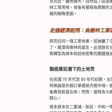
台北近、腹地廣大，自然成了這波
林工業用地，背後有著極為現實的
展的戰略意圖。
走過經濟起飛：烏樹林工業
研究任何一塊工業地產，若抽離了
了。龍潭烏樹林的誕生，必須放在
集轉型為資本與技術密集的關鍵過
製造業狂潮下的土地荒
在民國 70 年代至 80 年代初
時無論是外銷訂單還是內需市場，
後春筍般冒出來。然而，當時各大
野心。
很多原本在二重埔、新莊、中和一