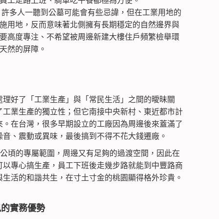
員工走路上班、騎車吃午餐都極為方便。
。許多人一聽到公墓可能會有些忌諱，但在工業用地的
施用地，反而意味著北側擁有長期穩定的自然邊界與
要高度專注、不希望被周邊新建大樓住戶頻繁檢舉環
天然的屏障。
處理好了「工業生產」與「常民生活」之間的曖昧關
了工業生產的獨立性；但它南接中央新村、東近都市計
來。在台灣，很多早期設立的工廠因為周邊後來蓋滿了
噪音、震動或異味，最後搞到不得不花大錢遷廠。
1 公頃的專屬範圍，周邊又有足夠的過渡空間，因此在
可以專心搞生產，員工下班後走幾步路就能到中豐路商
與生活的和諧共生，在寸土寸金的桃園顯得格外珍貴。
訊的實務優勢