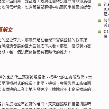
產業外溢的第一受益者。政府在當時決定開發龍潭烏樹
觀
土地供需考量，也有著希望翻轉中桃園與南桃園城鄉發
8
區
設
美
區設立
C
懂
它的歷史背景，那就只是在看幾筆實價登錄的數字罷
台灣經濟發展的巨大齒輪底下來看。那是一個從勞力密
渡期，每一個決策背後都有著時代的推力。
期，台灣的家庭代工逐漸被規模化、標準化的工廠所取代。當
都呈現噴射式的成長。化學、機械、金屬製品工廠如雨
都市周邊的工業土地開發速度，遠遠趕不上企業擴廠的
帶非法農地違章設廠的老闆，天天面臨環保稽查與隨時