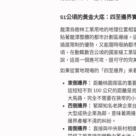
51公頃的黃金大底：四至邊界
龍潭烏樹林工業用地的地理位置相
貼著龍潭整體的都市計劃區邊緣。
過度限制的優勢，又能隨時吸納都市
頃，在動輒數百公頃的國家級工業
說，這是一個進可攻、退可守的完
如果從實地現場的「四至邊界」來
東側邊界：
距離桃園南區的重要
這短短不到 100 公尺的距離
大馬路，完全不需要在狹窄的小
西側邊界：
緊鄰知名老牌企業
大型成熟企業為鄰，意味著周邊
邊界產權不清的糾紛。
南側邊界：
直接與中央新村相