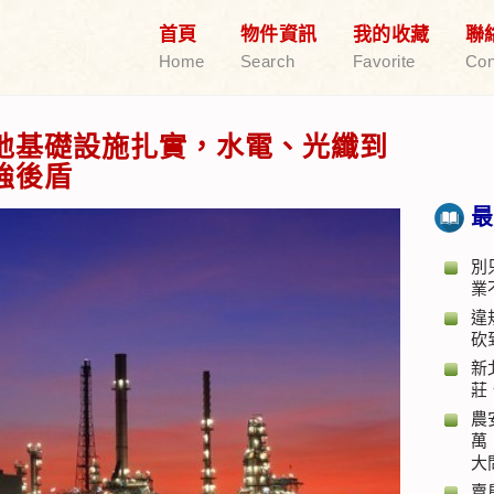
首頁
物件資訊
我的收藏
聯
Home
Search
Favorite
Con
地基礎設施扎實，水電、光纖到
強後盾
最
別
業
違
砍
新
莊
農
萬
大
賣