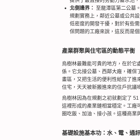
提供了最直接的勞動力蓄水池，
北側邊界：
至龍潭區第二公墓
規劃實務上，鄰近公墓或公共設
低密度的開發干擾，對於有些需
保問題的工廠來說，這反而是個
產業群聚與住宅區的動態平衡
烏樹林最難能可貴的地方，在於它
係。它北接公墓、西鄰大廠，確保
畫區，又把生活的便利性給拉了進
住宅，天天被新搬進來的住戶抗議
烏樹林因為在規劃之初就劃定了 5
這裡形成的產業鏈相當穩定。工廠
圈吃飯、加油、接小孩。這種商業
基礎設施基本功：水、電、通