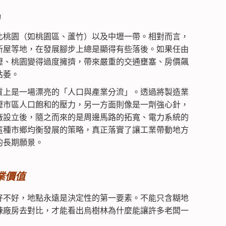
局
北桃園（如桃園區、蘆竹）以及中壢一帶。相對而言，
新屋等地，在發展腳步上總是顯得有些落後。如果任由
壢、桃園變得過度擁擠，帶來嚴重的交通壅塞、房價飆
枯萎。
質上是一場漂亮的「人口與產業分流」。透過將製造業
壢市區人口飽和的壓力，另一方面則像是一劑強心針，
廠設立後，隨之而來的是周邊馬路的拓寬、電力系統的
這種市鄉均衡發展的策略，真正落實了讓工業帶動地方
的長期願景。
業價值
好不好，地點永遠是決定性的第一要素。不能只含糊地
棟廠房去對比，才能看出烏樹林為什麼能讓許多老闆一