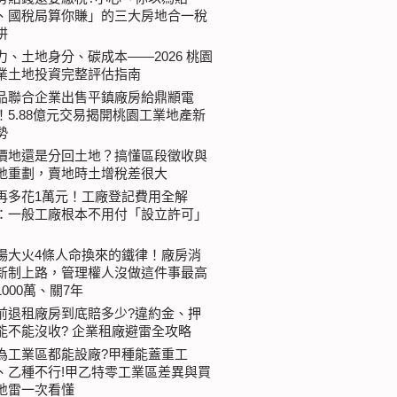
、國稅局算你賺」的三大房地合一稅
阱
力、土地身分、碳成本——2026 桃園
業土地投資完整評估指南
品聯合企業出售平鎮廠房給鼎顓電
！5.88億元交易揭開桃園工業地產新
勢
價地還是分回土地？搞懂區段徵收與
地重劃，賣地時土增稅差很大
再多花1萬元！工廠登記費用全解
：一般工廠根本不用付「設立許可」
場大火4條人命換來的鐵律！廠房消
新制上路，管理權人沒做這件事最高
1000萬、關7年
前退租廠房到底賠多少?違約金、押
能不能沒收? 企業租廠避雷全攻略
為工業區都能設廠?甲種能蓋重工
、乙種不行!甲乙特零工業區差異與買
地雷一次看懂