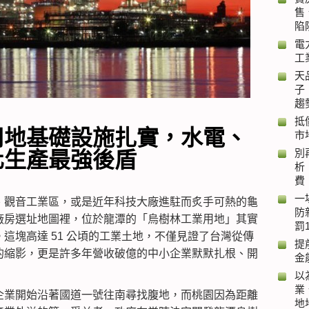
售
陷
電
工
天
子
趨
抵
用地基礎設施扎實，水電、
市
別
化生產最強後盾
析
費
一
、觀音工業區，或是近年科技大廠進駐而炙手可熱的龜
防
廠房選址地圖裡，位於龍潭的「烏樹林工業用地」其實
罰
這塊高達 51 公頃的工業土地，不僅見證了台灣從傳
提
的縮影，更是許多年營收破億的中小企業默默扎根、開
金
以
業
企業開始沿著國道一號往南尋找腹地，而桃園因為距離
地