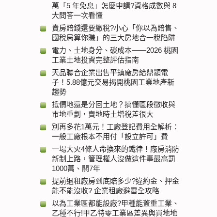
萬「5 年免息」怎麼申請?資格成數與 8
大問答一次看懂
賣房賠錢還要繳稅?小心「你以為賠售、
國稅局算你賺」的三大房地合一稅陷阱
電力、土地身分、碳成本——2026 桃園
工業土地投資完整評估指南
天品聯合企業出售平鎮廠房給鼎顓電
子！5.88億元交易揭開桃園工業地產新
趨勢
抵價地還是分回土地？搞懂區段徵收與
市地重劃，賣地時土增稅差很大
別再多花1萬元！工廠登記費用全解析：
一般工廠根本不用付「設立許可」費
一場大火4條人命換來的鐵律！廠房消防
新制上路，管理權人沒做這件事最高罰
1000萬、關7年
提前退租廠房到底賠多少?違約金、押金
能不能沒收? 企業租廠避雷全攻略
以為工業區都能設廠?甲種能蓋重工業、
乙種不行!甲乙特零工業區差異與買地地