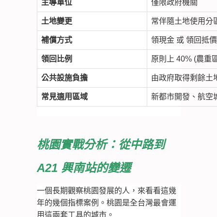
主導單位
僅限政府機關
土地變更
常伴隨土地使用分
補償方式
領現金 或 領回抵
領回比例
原則上 40% (農重區
公共設施負擔
由政府取得剩餘土
常見適用區域
新都市開發、航空
桃園實戰分析：從中路到
A21 興南站的變遷
一個長期觀察桃園發展的人，來看看這幾
年的幾個指標案例。桃園是全台灣最會運
用這兩套工具的城市。