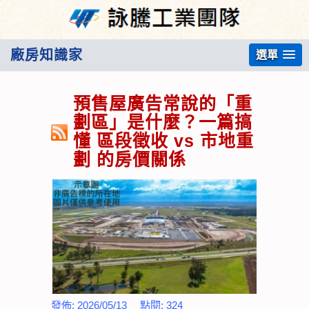
廠房知識家
選單
預售屋廣告常說的「重
劃區」是什麼？一篇搞
懂 區段徵收 vs 市地重
劃 的房價關係
發佈:
2026/05/13
點閱:
324