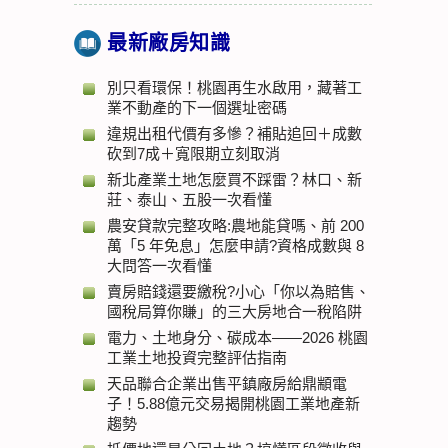
最新廠房知識
別只看環保！桃園再生水啟用，藏著工
業不動產的下一個選址密碼
違規出租代價有多慘？補貼追回＋成數
砍到7成＋寬限期立刻取消
新北產業土地怎麼買不踩雷？林口、新
莊、泰山、五股一次看懂
農安貸款完整攻略:農地能貸嗎、前 200
萬「5 年免息」怎麼申請?資格成數與 8
大問答一次看懂
賣房賠錢還要繳稅?小心「你以為賠售、
國稅局算你賺」的三大房地合一稅陷阱
電力、土地身分、碳成本——2026 桃園
工業土地投資完整評估指南
天品聯合企業出售平鎮廠房給鼎顓電
子！5.88億元交易揭開桃園工業地產新
趨勢