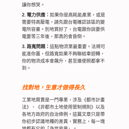
讓你想哭。
2. 電力供應：
如果你是高耗能產業，或是
需要特高壓電，請先跟台電確認該區的變
電所容量。別地買好了，台電跟你說要供
電要等三年後，那真的會昏倒。
3. 路寬問題：
這點物流業最重要。法規可
能准你蓋，但路寬如果不夠聯結車迴轉，
你的物流成本會飆升，甚至連使照都拿不
到。
找對地，生意才做得長久
工業地買賣是一門專業，涉及《都市計畫
法》、《非都市土地使用管制規則》以及
各地方政府的自治條例。這篇文章只是帶
你初步認識地種的差異，實務上，每一塊
地都有它的「身世背景」。