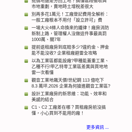
抵價地還是分回土地？搞懂區段徵收與
市地重劃，賣地時土增稅差很大
別再多花1萬元！工廠登記費用全解析：
一般工廠根本不用付「設立許可」費
一場大火4條人命換來的鐵律！廠房消防
新制上路，管理權人沒做這件事最高罰
1000萬、關7年
提前退租廠房到底賠多少?違約金、押金
能不能沒收? 企業租廠避雷全攻略
以為工業區都能設廠?甲種能蓋重工業、
乙種不行!甲乙特零工業區差異與買地地
雷一次看懂
觀音工業地飆天價!世紀鋼 113 億吃下
8.3 萬坪,2026 企業為何搶進觀音工業區?
設計工業廠房的新思維：功能、效率和
美感的結合
C1、C2 工廠差在哪？買租廠房前沒搞
懂，小心買到不能用的廠！
更多資訊 ...