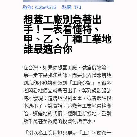
發佈:
2026/05/13
點閱:
473
想蓋工廠別急著出
手！一表看懂特、
甲、乙、丁種工業地
誰最適合你
在台灣，如果你想蓋工廠、做倉儲物流，
第一步不是找建築師，而是要弄懂那塊地
到底能不能讓你領到「工廠登記」。很多
老闆看地便宜就急著出手，等到規劃設計
時才發現：這塊地限制重重，或者環評根
本過不了。說實話，這幾年工業地價格翻
倍，選錯地的代價，輕則重新找地，重則
數千萬甚至數億的投資付諸流水。
「別以為工業用地只要是『工』字頭都一