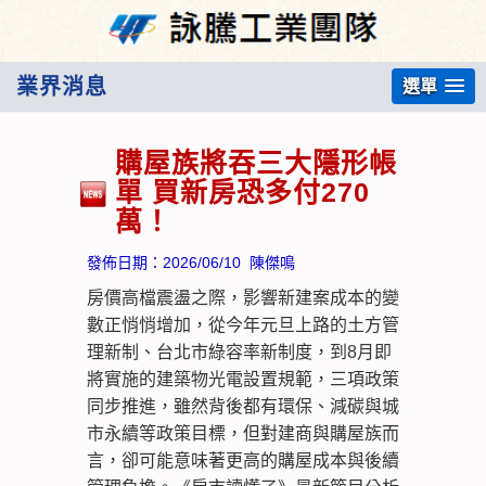
業界消息
選單
購屋族將吞三大隱形帳
單 買新房恐多付270
萬！
發佈日期：
2026/06/10
陳傑鳴
房價高檔震盪之際，影響新建案成本的變
數正悄悄增加，從今年元旦上路的土方管
理新制、台北市綠容率新制度，到8月即
將實施的建築物光電設置規範，三項政策
同步推進，雖然背後都有環保、減碳與城
市永續等政策目標，但對建商與購屋族而
言，卻可能意味著更高的購屋成本與後續