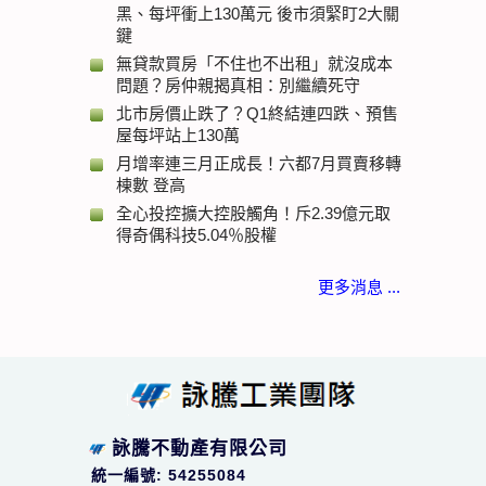
黑、每坪衝上130萬元 後市須緊盯2大關
鍵
無貸款買房「不住也不出租」就沒成本
問題？房仲親揭真相：別繼續死守
北市房價止跌了？Q1終結連四跌、預售
屋每坪站上130萬
月增率連三月正成長！六都7月買賣移轉
棟數 登高
全心投控擴大控股觸角！斥2.39億元取
得奇偶科技5.04％股權
更多消息 ...
詠騰不動產有限公司
統一編號: 54255084