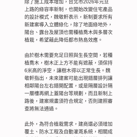
除了施工成本增加，台北市2026年元旦
上路的綠容率新制，也開始改變住宅產品
的設計模式，魏敬軒表示，新制要求所有
新建案導入立體綠化，除了地面綠地外，
陽台、露台及屋頂也需種植喬木與多層次
植栽，希望藉此降低都市熱島效應。
由於樹木需要充足日照與生長空間，若種
植喬木，樹木正上方不能有遮蔽，須保持
6米高的淨空，讓樹木得以正常生長。魏
敬軒指出，未來建案可能出現錯層排列讓
相鄰陽台左右錯開配置，或是隔層設計隔
一層樓再網上蓋陽台等規劃，而且新制上
路後，建案規畫須符合規定，否則建照審
查將無法通過。
此外，為符合植栽需求，建商還必須增加
覆土、防水工程及自動灌溉系統，相關成