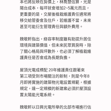
本也將反映在房價上，林喬慧估算，光是
陽台成本，每坪就會增加2~5萬元而且，
更重要的是，交屋後植栽維護責任通常將
移交給管委會及住戶，若維護不當，未來
甚至可能衍生管理責任與額外費用。
魏敬軒指出，綠容率制度雖有助提升居住
環境與建築價值，但未來民眾買房時，除
了關心格局與坪數外，也必須了解植栽維
護責任是否會成為長期負擔。
屋頂光電成標配 20年維護責任跟著來
第三項受到市場關注的新制，則是今年8
月即將實施的建築物光電設置規範，根據
規定，達一定規模的新建案必須於屋頂設
置太陽能光電系統。
魏敬軒以日興光電所舉的北部市場進行估