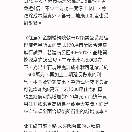
GPS裝設，但市場需求高達1.5萬輛，差
距近4倍，不少土方場一度停止收料，導
致除成本變貴外，部分工地施工進度也受
到影響。
《住展》企劃編輯魏敬軒以簡美營造總經
理陳元昱所舉的雙北120坪商業區合建案
進行試算，若建商分回40~50%，基地開
挖深度約16公尺，在產出土石5,000方
下，光是土石清運處理成本就可能增加約
1,500萬元，再加上工期延長帶來的利
息、租金及管銷支出，整體每坪成本最高
可能增加約9萬元，若以30坪住宅計算，
購屋總價可能增加約270萬元，而這筆費
用並非換來更高級建材或更大空間，而是
來自法規全面合規後所衍生的新增成本。
北市綠容率上路 未來陽台真的要種樹