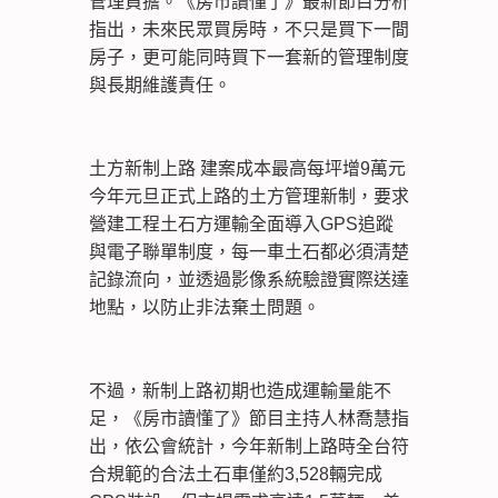
管理負擔。《房市讀懂了》最新節目分析
指出，未來民眾買房時，不只是買下一間
房子，更可能同時買下一套新的管理制度
與長期維護責任。
土方新制上路 建案成本最高每坪增9萬元
今年元旦正式上路的土方管理新制，要求
營建工程土石方運輸全面導入GPS追蹤
與電子聯單制度，每一車土石都必須清楚
記錄流向，並透過影像系統驗證實際送達
地點，以防止非法棄土問題。
不過，新制上路初期也造成運輸量能不
足，《房市讀懂了》節目主持人林喬慧指
出，依公會統計，今年新制上路時全台符
合規範的合法土石車僅約3,528輛完成