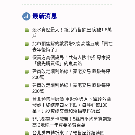
最新消息
淡水賣壓最大！新北待售餘屋 突破1.8萬
戶
北市預售解約數暴增3成 高達五成「買在
去年後悔了」
假買方高價設局！共有人險中招 專家揭
「優先購買權」釣魚套路
建商改走讓利路線！豪宅交易 跌破每坪
200萬
建商改走讓利路線！豪宅交易 跌破每坪
200萬
台北預售屋房價 重返漲勢 AI、輝達效益
發威！終結連四季下跌，每坪狂攀130
萬，北投奪成交量和漲幅雙料冠軍
非六都買房也喊苦！5縣市平均房貸創新
高 2地晚一年買要多背百萬
台北房市轉折來了？預售屋終結連四