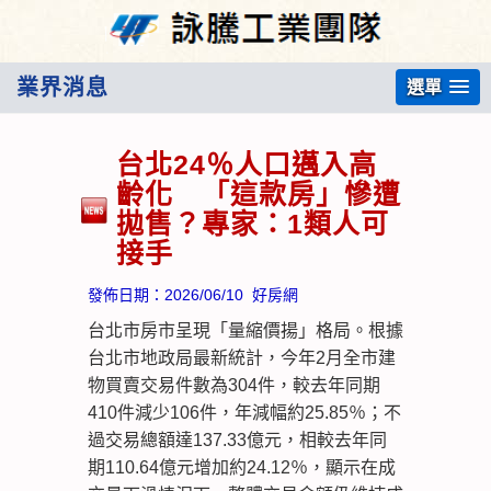
業界消息
選單
台北24％人口邁入高
齡化 「這款房」慘遭
拋售？專家：1類人可
接手
發佈日期：
2026/06/10
好房網
台北市房市呈現「量縮價揚」格局。根據
台北市地政局最新統計，今年2月全市建
物買賣交易件數為304件，較去年同期
410件減少106件，年減幅約25.85％；不
過交易總額達137.33億元，相較去年同
期110.64億元增加約24.12％，顯示在成