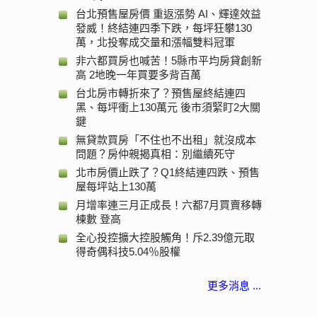
台北預售屋房價 重返漲勢 AI、輝達效益
發威！終結連四季下跌，每坪狂攀130
萬，北投奪成交量和漲幅雙料冠軍
非六都買房也喊苦！5縣市平均房貸創新
高 2地晚一年買要多背百萬
台北房市轉折來了？預售屋終結連四
黑、每坪衝上130萬元 後市須緊盯2大關
鍵
無貸款買房「不住也不出租」就沒成本
問題？房仲親揭真相：別繼續死守
北市房價止跌了？Q1終結連四跌、預售
屋每坪站上130萬
月增率連三月正成長！六都7月買賣移轉
棟數 登高
全心投控擴大控股觸角！斥2.39億元取
得奇偶科技5.04％股權
更多消息 ...