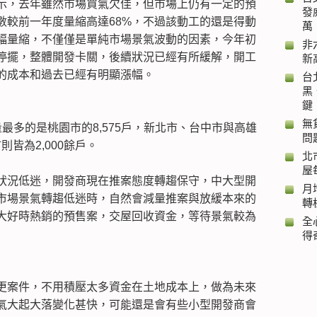
示，去年雖然市場買氣欠佳，但市場上仍有一定的預
發
數較前一年度量縮高達68%，不過該動工的還是得動
萬
幅量縮，不僅僅是單純市場景氣波動的因素，今年初
非
停擺，整體開發卡關，後續狀況已經有所緩解，開工
新
的成本和過去已經有明顯漲幅。
台
黑
鍵
無
最多的是桃園市的8,575戶，新北市、台中市與高雄
問
則皆為2,000餘戶。
北
屋
狀況低迷，開發商現在推案態度轉趨保守，中大型開
月
市場景氣轉趨低迷時，自然會減量推案與放緩本來的
轉
大好時熱銷的預售案，交屋回收資金，等待景氣較為
全
得
更案件，不用積壓太多資金在土地成本上，做為未來
氣大起大落變化甚快，可能還是會有些小型開發商會