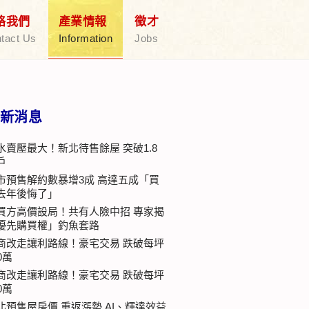
絡我們
產業情報
徵才
tact Us
Information
Jobs
新消息
水賣壓最大！新北待售餘屋 突破1.8
戶
市預售解約數暴增3成 高達五成「買
去年後悔了」
買方高價設局！共有人險中招 專家揭
優先購買權」釣魚套路
商改走讓利路線！豪宅交易 跌破每坪
0萬
商改走讓利路線！豪宅交易 跌破每坪
0萬
北預售屋房價 重返漲勢 AI、輝達效益