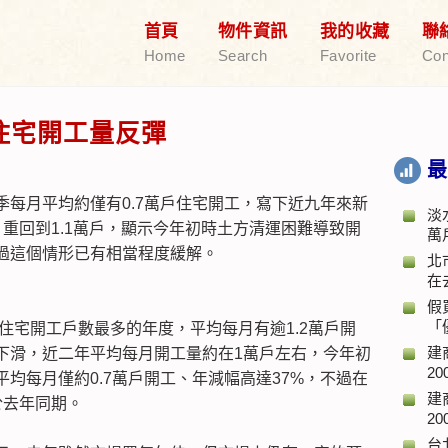
首頁
物件資訊
我的收藏
聯
Home
Search
Favorite
Con
住宅開工量反彈
最
每月平均約僅有0.7萬戶住宅開工，寫下近九年來新
淡
重回到1.1萬戶，顯示今年初時土方清運困難導致開
萬
過這個情形已有相當程度緩解。
北
在
假
「
年住宅開工戶數最多的年度，平均每月有逾1.2萬戶開
建
下滑，近二年平均每月開工量約在1萬戶左右，今年初
20
均每月僅約0.7萬戶開工、年減幅高達37%，不過在
建
於去年同期。
20
台