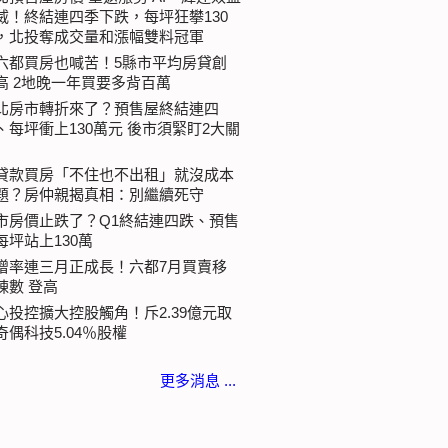
威！終結連四季下跌，每坪狂攀130
，北投奪成交量和漲幅雙料冠軍
六都買房也喊苦！5縣市平均房貸創
高 2地晚一年買要多背百萬
北房市轉折來了？預售屋終結連四
、每坪衝上130萬元 後市須緊盯2大關
貸款買房「不住也不出租」就沒成本
題？房仲親揭真相：別繼續死守
市房價止跌了？Q1終結連四跌、預售
每坪站上130萬
增率連三月正成長！六都7月買賣移
棟數 登高
心投控擴大控股觸角！斥2.39億元取
奇偶科技5.04％股權
更多消息 ...