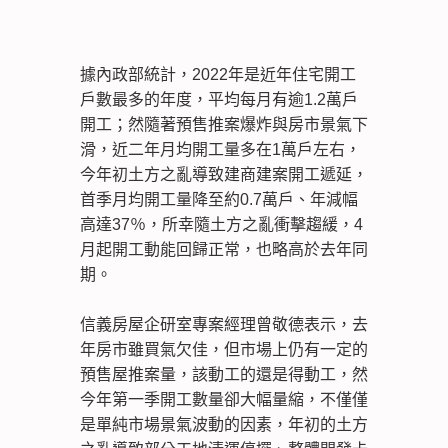
據內政部統計，2022年是近年住宅開工
戶數最多的年度，平均每月有逾1.2萬戶
開工；然隨著預售推案爆炸與房市景氣下
滑，近二年月均開工量多在1萬戶左右，
今年初土方之亂導致建商建案開工遞延，
首季月均開工量降至約0.7萬戶、年減幅
高達37％，所幸隨土方之亂衝擊趨緩，4
月起開工動能回歸正常，也略高於去年同
期。
信義房屋企研室專案經理曾敬德表示，去
年房市雖買氣欠佳，但市場上仍有一定的
預售屋推案量，該動工的還是得動工，然
今年第一季開工數量卻大幅量縮，不僅僅
是單純市場景氣波動的因素，年初的土方