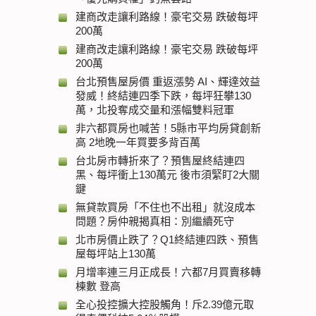
建商改走讓利路線！豪宅交易 跌破每坪
200萬
建商改走讓利路線！豪宅交易 跌破每坪
200萬
台北預售屋房價 重返漲勢 AI、輝達效益
發威！終結連四季下跌，每坪狂攀130
萬，北投奪成交量和漲幅雙料冠軍
非六都買房也喊苦！5縣市平均房貸創新
高 2地晚一年買要多背百萬
台北房市轉折來了？預售屋終結連四
黑、每坪衝上130萬元 後市須緊盯2大關
鍵
無貸款買房「不住也不出租」就沒成本
問題？房仲親揭真相：別繼續死守
北市房價止跌了？Q1終結連四跌、預售
屋每坪站上130萬
月增率連三月正成長！六都7月買賣移轉
棟數 登高
全心投控擴大控股觸角！斥2.39億元取