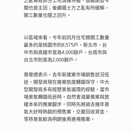
之亂導致部分工地清運停擺、整體開發卡
關也是主因；後續隨土方之亂有所緩解，
開工數量也隨之回升。
以區域來看，今年前四月住宅類開工數量
最多的是桃園市的8,575戶，新北市、台
中市與高雄市皆為4,000餘戶，台南市與
台北市則皆為2,000餘戶。
曾敬德表示，去年新建案市場銷售狀況低
迷，開發商現在推案態度轉趨保守，中大
型開發商多有經歷景氣循環的經驗，當市
場景氣轉趨低迷時，自然會減量推案與放
緩本來的推案腳步，同時先將過去幾年景
氣大好時熱銷的預售案，交屋回收資金，
等待景氣較為明朗後再進場推案。