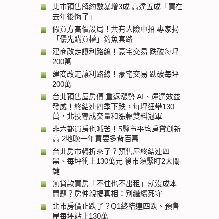
北市預售解約數暴增3成 高達五成「買在
去年後悔了」
假買方高價設局！共有人險中招 專家揭
「優先購買權」釣魚套路
建商改走讓利路線！豪宅交易 跌破每坪
200萬
建商改走讓利路線！豪宅交易 跌破每坪
200萬
台北預售屋房價 重返漲勢 AI、輝達效益
發威！終結連四季下跌，每坪狂攀130
萬，北投奪成交量和漲幅雙料冠軍
非六都買房也喊苦！5縣市平均房貸創新
高 2地晚一年買要多背百萬
台北房市轉折來了？預售屋終結連四
黑、每坪衝上130萬元 後市須緊盯2大關
鍵
無貸款買房「不住也不出租」就沒成本
問題？房仲親揭真相：別繼續死守
北市房價止跌了？Q1終結連四跌、預售
屋每坪站上130萬