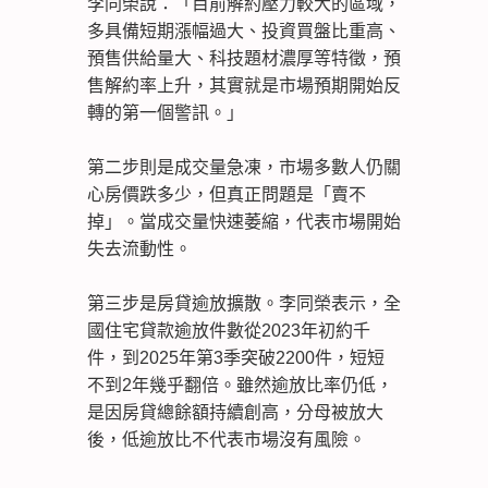
李同榮說：「目前解約壓力較大的區域，
多具備短期漲幅過大、投資買盤比重高、
預售供給量大、科技題材濃厚等特徵，預
售解約率上升，其實就是市場預期開始反
轉的第一個警訊。」
第二步則是成交量急凍，市場多數人仍關
心房價跌多少，但真正問題是「賣不
掉」。當成交量快速萎縮，代表市場開始
失去流動性。
第三步是房貸逾放擴散。李同榮表示，全
國住宅貸款逾放件數從2023年初約千
件，到2025年第3季突破2200件，短短
不到2年幾乎翻倍。雖然逾放比率仍低，
是因房貸總餘額持續創高，分母被放大
後，低逾放比不代表市場沒有風險。