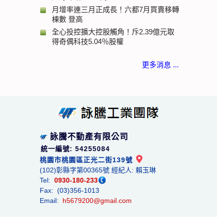
月增率連三月正成長！六都7月買賣移轉
棟數 登高
全心投控擴大控股觸角！斥2.39億元取
得奇偶科技5.04％股權
更多消息 ...
詠騰不動產有限公司
統一編號: 54255084
桃園市桃園區正光二街139號
(102)彰縣字第00365號 經紀人: 賴玉琳
Tel:
0930-180-233
Fax: (03)356-1013
Email:
h5679200@gmail.com