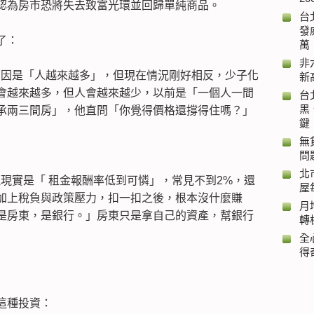
，認為房市恐將失去致富光環並回歸單純商品。
台
發
了：
萬
非
原因是「人越來越多」，但現在情況剛好相反，少子化
新
會越來越多，但人會越來越少，以前是「一個人一間
台
黑
承兩三間房」，他直問「你覺得價格還撐得住嗎？」
鍵
無
問
北
現實是「 租金報酬率低到可憐」，常見不到2%，還
屋
加上稅負與政策壓力，扣一扣之後，根本沒什麼賺
月
是房東，是銀行。」房東只是拿自己的資產，幫銀行
轉
全
得
這種投資：