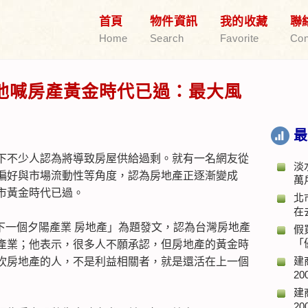
首頁
物件資訊
我的收藏
聯
Home
Search
Favorite
Con
他喊房產黃金時代已過：最大風
最
下不少人認為將導致房屋供給過剩。就有一名網友從
淡
偏好與市場流動性等角度，認為房地產正逐漸變成
萬
市黃金時代已過。
北
在
板以「下一個夕陽產業 房地產」為題發文，認為台灣房地產
假
「
產業；他表示，很多人不願承認，但房地產的黃金時
建
吹房地產的人，不是利益相關者，就是還活在上一個
20
建
20