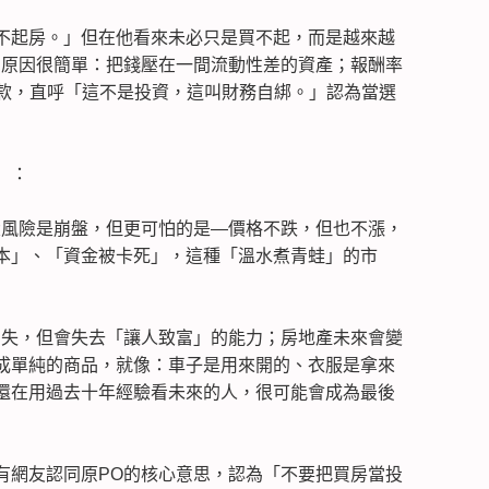
不起房。」但在他看來未必只是買不起，而是越來越
，原因很簡單：把錢壓在一間流動性差的資產；報酬率
貸款，直呼「這不是投資，這叫財務自綁。」認為當選
」：
大風險是崩盤，但更可怕的是—價格不跌，但也不漲，
本」、「資金被卡死」，這種「溫水煮青蛙」的市
消失，但會失去「讓人致富」的能力；房地產未來會變
成單純的商品，就像：車子是用來開的、衣服是拿來
還在用過去十年經驗看未來的人，很可能會成為最後
有網友認同原PO的核心意思，認為「不要把買房當投