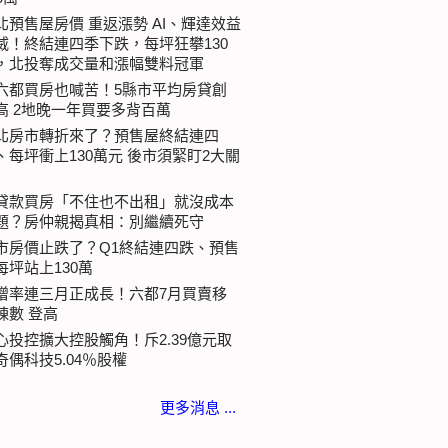
北預售屋房價 重返漲勢 AI、輝達效益
威！終結連四季下跌，每坪狂攀130
，北投奪成交量和漲幅雙料冠軍
六都買房也喊苦！5縣市平均房貸創
高 2地晚一年買要多背百萬
北房市轉折來了？預售屋終結連四
、每坪衝上130萬元 後市須緊盯2大關
貸款買房「不住也不出租」就沒成本
題？房仲親揭真相：別繼續死守
市房價止跌了？Q1終結連四跌、預售
每坪站上130萬
增率連三月正成長！六都7月買賣移
棟數 登高
心投控擴大控股觸角！斥2.39億元取
奇偶科技5.04％股權
更多消息 ...