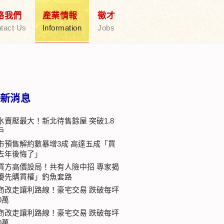
絡我們
產業情報
徵才
tact Us
Information
Jobs
新消息
水賣壓最大！新北待售餘屋 突破1.8
戶
市預售解約數暴增3成 高達五成「買
去年後悔了」
買方高價設局！共有人險中招 專家揭
優先購買權」釣魚套路
商改走讓利路線！豪宅交易 跌破每坪
0萬
商改走讓利路線！豪宅交易 跌破每坪
0萬